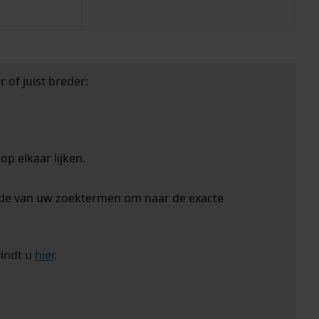
 of juist breder:
p elkaar lijken.
nde van uw zoektermen om naar de exacte
vindt u
hier
.