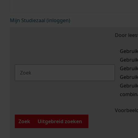
Mijn Studiezaal (inloggen)
Door lees
Gebrui
Gebrui
Gebrui
Gebrui
Gebrui
combina
Voorbeeld
Zoek
Uitgebreid zoeken