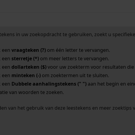
tekens in uw zoekopdracht te gebruiken, zoekt u specifieker
k een
vraagteken (?)
om één letter te vervangen.
k een
sterretje (*)
om meer letters te vervangen.
k een
dollarteken ($)
voor uw zoekterm voor resultaten die o
k een
minteken (-)
om zoektermen uit te sluiten.
k een
Dubbele aanhalingstekens (" ")
aan het begin en ei
tie van woorden te zoeken.
en van het gebruik van deze leestekens en meer zoektips 