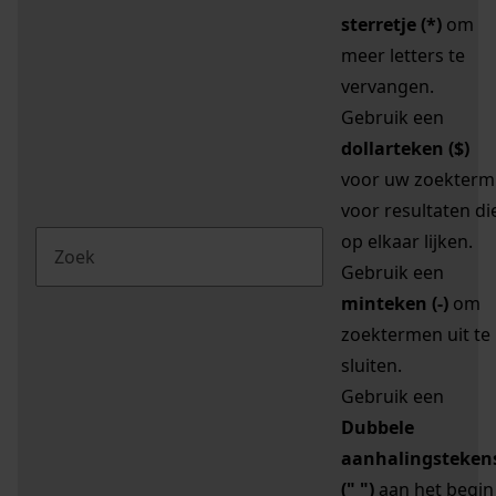
sterretje (*)
om
meer letters te
vervangen.
Gebruik een
dollarteken ($)
voor uw zoekterm
voor resultaten di
op elkaar lijken.
Gebruik een
minteken (-)
om
zoektermen uit te
sluiten.
Gebruik een
Dubbele
aanhalingsteken
(" ")
aan het begin