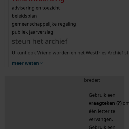
zoektips
Wij helpen u op weg met een aantal zoektips.
bekijk ons geschiedenislokaal
vergunningen
bouwvergunningen
advisering en toezicht
bekijk alle zoektips
beeld en geluid
omgevingsvergunningen
beleidsplan
uitleg nodig?
gemeenschappelijke regeling
publiek jaarverslag
Mijn Studiezaal (inloggen)
Wij helpen u op weg met een aantal zoektips.
steun het archief
bekijk alle zoektips
Door leestekens in
U kunt ook Vriend worden en het Westfries Archief s
uw zoekopdracht te
meer weten
gebruiken, zoekt u
specifieker of juist
breder:
Gebruik een
vraagteken (?)
o
één letter te
vervangen.
Gebruik een