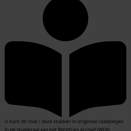
U kunt dit stuk / deze stukken in origineel raadplegen
in de studiezaal van het Westfries Archief (WFA).