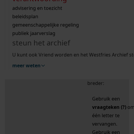
zoektips
Wij helpen u op weg met een aantal zoektips.
bekijk ons geschiedenislokaal
vergunningen
bouwvergunningen
advisering en toezicht
bekijk alle zoektips
beeld en geluid
omgevingsvergunningen
beleidsplan
uitleg nodig?
gemeenschappelijke regeling
publiek jaarverslag
Mijn Studiezaal (inloggen)
Wij helpen u op weg met een aantal zoektips.
steun het archief
bekijk alle zoektips
Door leestekens in
U kunt ook Vriend worden en het Westfries Archief s
uw zoekopdracht te
meer weten
gebruiken, zoekt u
specifieker of juist
breder:
Gebruik een
vraagteken (?)
o
één letter te
vervangen.
Gebruik een