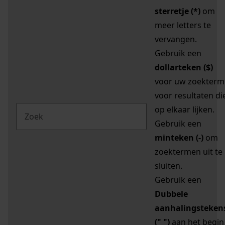
sterretje (*)
om
meer letters te
vervangen.
Gebruik een
dollarteken ($)
voor uw zoekterm
voor resultaten di
op elkaar lijken.
Gebruik een
minteken (-)
om
zoektermen uit te
sluiten.
Gebruik een
Dubbele
aanhalingsteken
(" ")
aan het begin