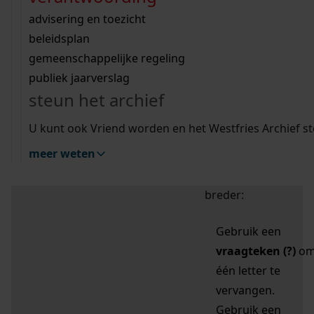
zoektips
Wij helpen u op weg met een aantal zoektips.
bekijk ons geschiedenislokaal
vergunningen
bouwvergunningen
advisering en toezicht
bekijk alle zoektips
beeld en geluid
omgevingsvergunningen
beleidsplan
uitleg nodig?
gemeenschappelijke regeling
publiek jaarverslag
Mijn Studiezaal (inloggen)
Wij helpen u op weg met een aantal zoektips.
steun het archief
bekijk alle zoektips
Door leestekens in
U kunt ook Vriend worden en het Westfries Archief s
uw zoekopdracht te
meer weten
gebruiken, zoekt u
specifieker of juist
breder:
Gebruik een
vraagteken (?)
o
één letter te
vervangen.
Gebruik een