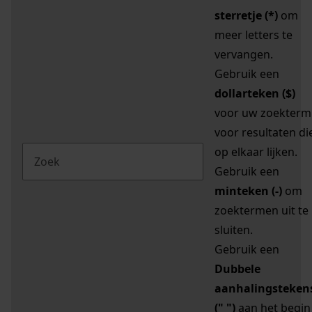
sterretje (*)
om
meer letters te
vervangen.
Gebruik een
dollarteken ($)
voor uw zoekterm
voor resultaten di
op elkaar lijken.
Gebruik een
minteken (-)
om
zoektermen uit te
sluiten.
Gebruik een
Dubbele
aanhalingsteken
(" ")
aan het begin