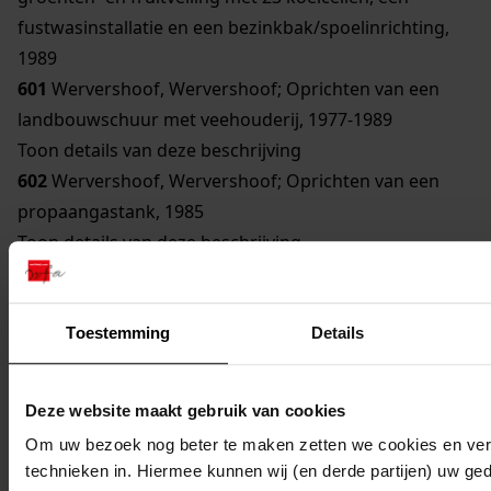
fustwasinstallatie en een bezinkbak/spoelinrichting,
1989
601
Wervershoof, Wervershoof; Oprichten van een
landbouwschuur met veehouderij, 1977-1989
Toon details van deze beschrijving
602
Wervershoof, Wervershoof; Oprichten van een
propaangastank, 1985
Toon details van deze beschrijving
603
Wervershoof, Wervershoof; Oprichten van een
stroomaggregaat, 1985
604
Wervershoof, Wervershoof; Oprichten van een
Toestemming
Details
Brood- en banketbakkerij met winkel, 1983-1989
Toon details van deze beschrijving
Deze website maakt gebruik van cookies
605
Wervershoof, Wervershoof; Oprichten van een
Om uw bezoek nog beter te maken zetten we cookies en verg
winkel, 1981-1986
technieken in. Hiermee kunnen wij (en derde partijen) uw ge
Toon details van deze beschrijving