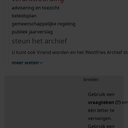
zoektips
Wij helpen u op weg met een aantal zoektips.
bekijk ons geschiedenislokaal
vergunningen
bouwvergunningen
advisering en toezicht
bekijk alle zoektips
beeld en geluid
omgevingsvergunningen
beleidsplan
uitleg nodig?
gemeenschappelijke regeling
publiek jaarverslag
Mijn Studiezaal (inloggen)
Wij helpen u op weg met een aantal zoektips.
steun het archief
bekijk alle zoektips
Door leestekens in
U kunt ook Vriend worden en het Westfries Archief s
uw zoekopdracht te
meer weten
gebruiken, zoekt u
specifieker of juist
breder:
Gebruik een
vraagteken (?)
o
één letter te
vervangen.
Gebruik een