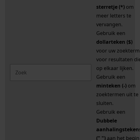
sterretje (*)
om
meer letters te
vervangen.
Gebruik een
dollarteken ($)
voor uw zoekterm
voor resultaten di
op elkaar lijken.
Gebruik een
minteken (-)
om
zoektermen uit te
sluiten.
Gebruik een
Dubbele
aanhalingsteken
(" ")
aan het begin