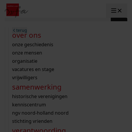
Ga naar content
zoeken naar:
terug
terug
terug
terug
terug
terug
open overheid
wet open overheid
ontdek westfriesland
onderzoek binnen de collectie
activiteiten
innovatie
over ons
Toggle submenu: "Open overhe
collectie
Toggle submenu: "Collectie"
gemeente drechterland
aanwinsten
hele collectie
cursussen
datascience
onze geschiedenis
home
/
onderzoek
gemeente enkhuizen
niet of beperkt openbaar
schematisch archievenoverzicht
educatie
digitale dienstverlening
onze mensen
Toggle submenu: "Onderzoek"
zoeken in de
gemeente hoorn
schatkist
notarissen
educatie
rondleidingen
digitalisering
organisatie
Toggle submenu: "educatie"
bekijk onze archiefstukken op de we
gemeente koggenland
tentoonstellingen
open data
lezingen
vacatures en stage
innovatie
Toggle submenu: "innovatie"
collectie
zoekhulpen
gemeente medemblik
verhalen
kinderactiviteiten
vrijwilligers
kaart
organisatie
Toggle submenu: "organisatie"
voor scholen
samenwerking
gemeente opmeer
westfriese kaart
ons werkgebied
contact
bekijk de kaart
wet open overheid
doorzoek de collectie
onderzoek naar een huis, straat of wijk
voor docenten
historische verenigingen
nieuws
agenda
gemeente stede broec
hele collectie
personen in de tweede wereldoorlog
voor leerlingen
kenniscentrum
veelgestelde vragen
hulp nodig?
werksaam westfriesland
bibliotheek
voorouderonderzoek
voor studenten
ngv noord-holland noord
webshop
uitleg nodig?
geschiedenislokaal
westfries archief
kranten
stichting vrienden
Deze zoektips helpen u op weg.
Winkelwagen
A
A
vergunningen
verantwoording
personen