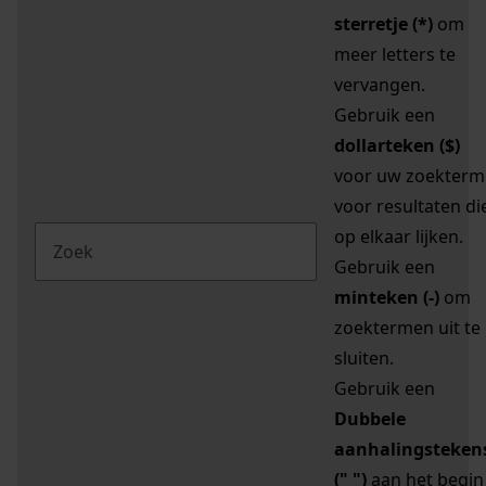
sterretje (*)
om
meer letters te
vervangen.
Gebruik een
dollarteken ($)
voor uw zoekterm
voor resultaten di
op elkaar lijken.
Gebruik een
minteken (-)
om
zoektermen uit te
sluiten.
Gebruik een
Dubbele
aanhalingsteken
(" ")
aan het begin