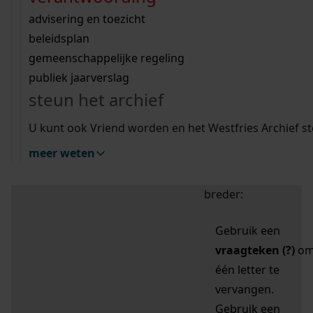
zoektips
Wij helpen u op weg met een aantal zoektips.
bekijk ons geschiedenislokaal
vergunningen
bouwvergunningen
advisering en toezicht
bekijk alle zoektips
beeld en geluid
omgevingsvergunningen
beleidsplan
uitleg nodig?
gemeenschappelijke regeling
publiek jaarverslag
Mijn Studiezaal (inloggen)
Wij helpen u op weg met een aantal zoektips.
steun het archief
bekijk alle zoektips
Door leestekens in
U kunt ook Vriend worden en het Westfries Archief s
uw zoekopdracht te
meer weten
gebruiken, zoekt u
specifieker of juist
breder:
Gebruik een
vraagteken (?)
o
één letter te
vervangen.
Gebruik een