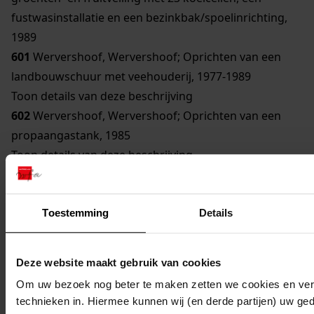
fustwasinstallatie en een bezinkbak/spoelinrichting,
1989
601
Wervershoof, Wervershoof; Oprichten van een
landbouwschuur met veehouderij, 1977-1989
Toon details van deze beschrijving
602
Wervershoof, Wervershoof; Oprichten van een
propaangastank, 1985
Toon details van deze beschrijving
603
Wervershoof, Wervershoof; Oprichten van een
stroomaggregaat, 1985
604
Wervershoof, Wervershoof; Oprichten van een
Toestemming
Details
Brood- en banketbakkerij met winkel, 1983-1989
Toon details van deze beschrijving
Deze website maakt gebruik van cookies
605
Wervershoof, Wervershoof; Oprichten van een
Om uw bezoek nog beter te maken zetten we cookies en verg
winkel, 1981-1986
technieken in. Hiermee kunnen wij (en derde partijen) uw ge
Toon details van deze beschrijving