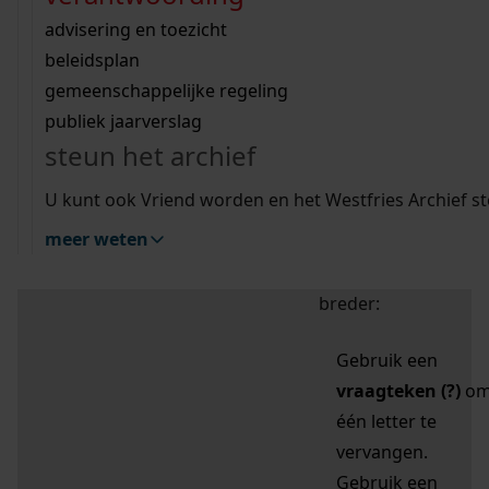
zoektips
Wij helpen u op weg met een aantal zoektips.
bekijk ons geschiedenislokaal
vergunningen
bouwvergunningen
advisering en toezicht
bekijk alle zoektips
beeld en geluid
omgevingsvergunningen
beleidsplan
uitleg nodig?
gemeenschappelijke regeling
publiek jaarverslag
Mijn Studiezaal (inloggen)
Wij helpen u op weg met een aantal zoektips.
steun het archief
bekijk alle zoektips
Door leestekens in
U kunt ook Vriend worden en het Westfries Archief s
uw zoekopdracht te
meer weten
gebruiken, zoekt u
specifieker of juist
breder:
Gebruik een
vraagteken (?)
o
één letter te
vervangen.
Gebruik een