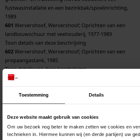
fustwasinstallatie en een bezinkbak/spoelinrichting,
1989
601
Wervershoof, Wervershoof; Oprichten van een
landbouwschuur met veehouderij, 1977-1989
Toon details van deze beschrijving
602
Wervershoof, Wervershoof; Oprichten van een
propaangastank, 1985
Toon details van deze beschrijving
603
Wervershoof, Wervershoof; Oprichten van een
stroomaggregaat, 1985
604
Wervershoof, Wervershoof; Oprichten van een
Toestemming
Details
Brood- en banketbakkerij met winkel, 1983-1989
Toon details van deze beschrijving
Deze website maakt gebruik van cookies
605
Wervershoof, Wervershoof; Oprichten van een
Om uw bezoek nog beter te maken zetten we cookies en verg
winkel, 1981-1986
technieken in. Hiermee kunnen wij (en derde partijen) uw ge
Toon details van deze beschrijving