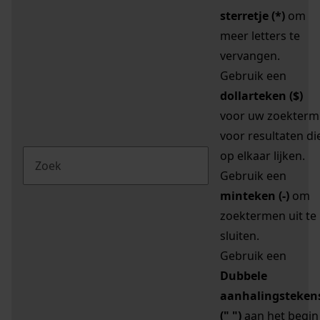
sterretje (*)
om
meer letters te
vervangen.
Gebruik een
dollarteken ($)
voor uw zoekterm
voor resultaten di
op elkaar lijken.
Gebruik een
minteken (-)
om
zoektermen uit te
sluiten.
Gebruik een
Dubbele
aanhalingsteken
(" ")
aan het begin