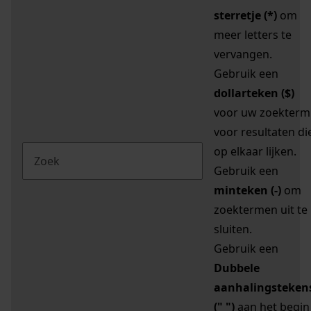
sterretje (*)
om
meer letters te
vervangen.
Gebruik een
dollarteken ($)
voor uw zoekterm
voor resultaten di
op elkaar lijken.
Gebruik een
minteken (-)
om
zoektermen uit te
sluiten.
Gebruik een
Dubbele
aanhalingsteken
(" ")
aan het begin