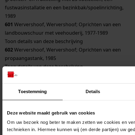
fustwasinstallatie en een bezinkbak/spoelinrichting,
1989
601
Wervershoof, Wervershoof; Oprichten van een
landbouwschuur met veehouderij, 1977-1989
Toon details van deze beschrijving
602
Wervershoof, Wervershoof; Oprichten van een
propaangastank, 1985
Toon details van deze beschrijving
603
Wervershoof, Wervershoof; Oprichten van een
stroomaggregaat, 1985
604
Wervershoof, Wervershoof; Oprichten van een
Toestemming
Details
Brood- en banketbakkerij met winkel, 1983-1989
Toon details van deze beschrijving
Deze website maakt gebruik van cookies
605
Wervershoof, Wervershoof; Oprichten van een
Om uw bezoek nog beter te maken zetten we cookies en verg
winkel, 1981-1986
technieken in. Hiermee kunnen wij (en derde partijen) uw ge
Toon details van deze beschrijving