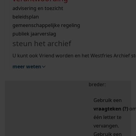
zoektips
Wij helpen u op weg met een aantal zoektips.
bekijk ons geschiedenislokaal
vergunningen
bouwvergunningen
advisering en toezicht
bekijk alle zoektips
beeld en geluid
omgevingsvergunningen
beleidsplan
uitleg nodig?
gemeenschappelijke regeling
publiek jaarverslag
Mijn Studiezaal (inloggen)
Wij helpen u op weg met een aantal zoektips.
steun het archief
bekijk alle zoektips
Door leestekens in
U kunt ook Vriend worden en het Westfries Archief s
uw zoekopdracht te
meer weten
gebruiken, zoekt u
specifieker of juist
breder:
Gebruik een
vraagteken (?)
o
één letter te
vervangen.
Gebruik een