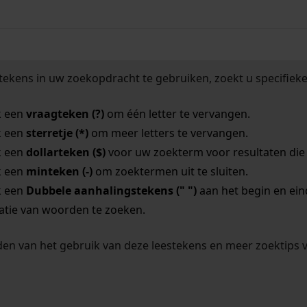
tekens in uw zoekopdracht te gebruiken, zoekt u specifieker
k een
vraagteken (?)
om één letter te vervangen.
k een
sterretje (*)
om meer letters te vervangen.
k een
dollarteken ($)
voor uw zoekterm voor resultaten die o
k een
minteken (-)
om zoektermen uit te sluiten.
k een
Dubbele aanhalingstekens (" ")
aan het begin en ei
tie van woorden te zoeken.
en van het gebruik van deze leestekens en meer zoektips 