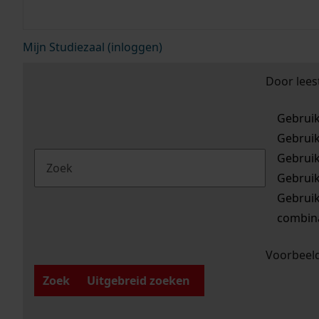
Mijn Studiezaal (inloggen)
Door lees
Gebrui
Gebrui
Gebrui
Gebrui
Gebrui
combina
Voorbeeld
Zoek
Uitgebreid zoeken