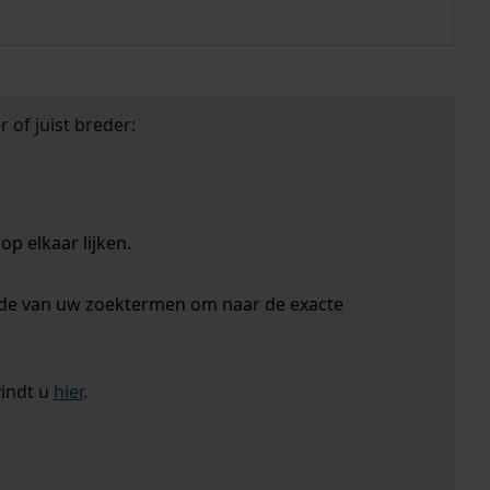
 of juist breder:
p elkaar lijken.
nde van uw zoektermen om naar de exacte
vindt u
hier
.