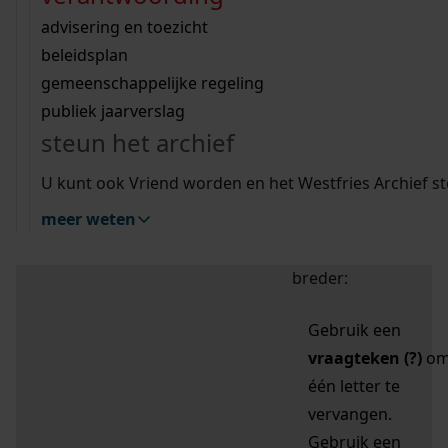
zoektips
Wij helpen u op weg met een aantal zoektips.
bekijk ons geschiedenislokaal
vergunningen
bouwvergunningen
advisering en toezicht
bekijk alle zoektips
beeld en geluid
omgevingsvergunningen
beleidsplan
uitleg nodig?
gemeenschappelijke regeling
publiek jaarverslag
Mijn Studiezaal (inloggen)
Wij helpen u op weg met een aantal zoektips.
steun het archief
bekijk alle zoektips
Door leestekens in
U kunt ook Vriend worden en het Westfries Archief s
uw zoekopdracht te
meer weten
gebruiken, zoekt u
specifieker of juist
breder:
Gebruik een
vraagteken (?)
o
één letter te
vervangen.
Gebruik een