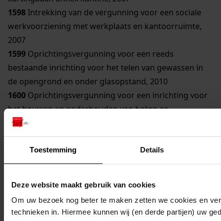
1598
Intrekking van de vergunning voor een sociale
werkvoorziening met werkplaats en kantoorruimte,
2007
1599
Oprichtingsvergunning voor een reeds
bestaande inrichting voor het telen van gewassen in
de opengrond en onder glasopstand, 2010
1600
Oprichtingsvergunning voor een inrichting voor
het bouwen en onderhouden van boten en
toebehoren, 2009
1601
Verandering van de vergunning voor een
metaalbewerkingsbedrijf, 2006
Toestemming
Details
1602
Revisievergunning voor het in werking hebben
van een spoorwegemplacement met bijbehorende
Deze website maakt gebruik van cookies
activiteiten, 2009
Om uw bezoek nog beter te maken zetten we cookies en verg
1603
Verandering van de vergunning voor een
technieken in. Hiermee kunnen wij (en derde partijen) uw ge
viskwekerij, 2011