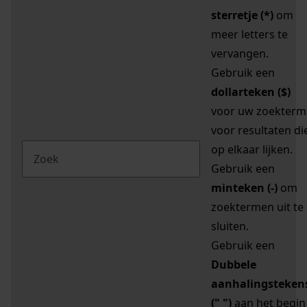
sterretje (*)
om
meer letters te
vervangen.
Gebruik een
dollarteken ($)
voor uw zoekterm
voor resultaten di
op elkaar lijken.
Gebruik een
minteken (-)
om
zoektermen uit te
sluiten.
Gebruik een
Dubbele
aanhalingsteken
(" ")
aan het begin