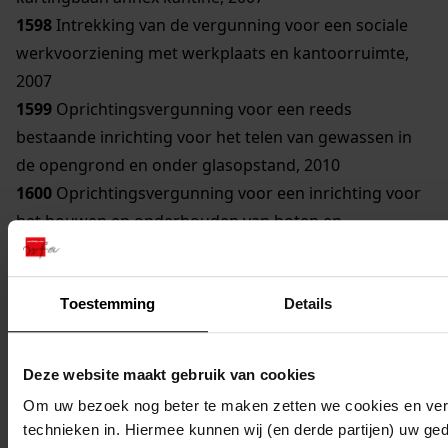
1598
Intrekking van de vergunning voor een sociale
werkvoorziening met werkplaats en kantoorruimte,
2007
1599
Oprichtingsvergunning voor een reeds
bestaande inrichting voor het telen van gewassen in
de opengrond en onder glasopstand, 2010
1600
Oprichtingsvergunning voor een inrichting voor
het bouwen en onderhouden van boten en
toebehoren, 2009
1601
Verandering van de vergunning voor een
metaalbewerkingsbedrijf, 2006
Toestemming
Details
1602
Revisievergunning voor het in werking hebben
van een spoorwegemplacement met bijbehorende
Deze website maakt gebruik van cookies
activiteiten, 2009
Om uw bezoek nog beter te maken zetten we cookies en verg
1603
Verandering van de vergunning voor een
technieken in. Hiermee kunnen wij (en derde partijen) uw ge
viskwekerij, 2011