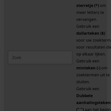
sterretje (*)
om
meer letters te
vervangen.
Gebruik een
dollarteken ($)
voor uw zoekterm
voor resultaten di
op elkaar lijken.
Gebruik een
minteken (-)
om
zoektermen uit te
sluiten.
Gebruik een
Dubbele
aanhalingsteken
(" ")
aan het begin