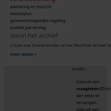
zoektips
Wij helpen u op weg met een aantal zoektips.
bekijk ons geschiedenislokaal
vergunningen
bouwvergunningen
advisering en toezicht
bekijk alle zoektips
beeld en geluid
omgevingsvergunningen
beleidsplan
uitleg nodig?
gemeenschappelijke regeling
publiek jaarverslag
Mijn Studiezaal (inloggen)
Wij helpen u op weg met een aantal zoektips.
steun het archief
bekijk alle zoektips
Door leestekens in
U kunt ook Vriend worden en het Westfries Archief s
uw zoekopdracht te
meer weten
gebruiken, zoekt u
specifieker of juist
breder:
Gebruik een
vraagteken (?)
o
één letter te
vervangen.
Gebruik een