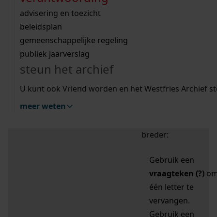
zoektips
Wij helpen u op weg met een aantal zoektips.
bekijk ons geschiedenislokaal
vergunningen
bouwvergunningen
advisering en toezicht
bekijk alle zoektips
beeld en geluid
omgevingsvergunningen
beleidsplan
uitleg nodig?
gemeenschappelijke regeling
publiek jaarverslag
Mijn Studiezaal (inloggen)
Wij helpen u op weg met een aantal zoektips.
steun het archief
bekijk alle zoektips
Door leestekens in
U kunt ook Vriend worden en het Westfries Archief s
uw zoekopdracht te
meer weten
gebruiken, zoekt u
specifieker of juist
breder:
Gebruik een
vraagteken (?)
o
één letter te
vervangen.
Gebruik een