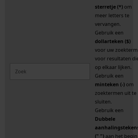
sterretje (*)
om
meer letters te
vervangen.
Gebruik een
dollarteken ($)
voor uw zoekterm
voor resultaten di
op elkaar lijken.
Gebruik een
minteken (-)
om
zoektermen uit te
sluiten.
Gebruik een
Dubbele
aanhalingsteken
(" ")
aan het begin