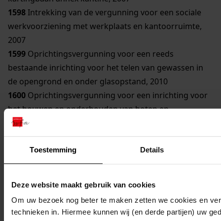
1598
Intrekking van de vergunning voor een sociale
werkvoorziening met werkplaats en kantoorruimte,
2007
1599
Oprichtingsvergunning voor een reeds
bestaande inrichting voor het telen van gewassen in
de opengrond en onder glasopstand, 2010
1600
Oprichtingsvergunning voor een inrichting voor
het bouwen en onderhouden van boten en
toebehoren, 2009
1601
Verandering van de vergunning voor een
metaalbewerkingsbedrijf, 2006
Toestemming
Details
1602
Revisievergunning voor het in werking hebben
van een spoorwegemplacement met bijbehorende
Deze website maakt gebruik van cookies
activiteiten, 2009
Om uw bezoek nog beter te maken zetten we cookies en verg
1603
Verandering van de vergunning voor een
technieken in. Hiermee kunnen wij (en derde partijen) uw ge
viskwekerij, 2011