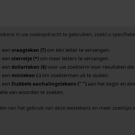
tekens in uw zoekopdracht te gebruiken, zoekt u specifieker
k een
vraagteken (?)
om één letter te vervangen.
k een
sterretje (*)
om meer letters te vervangen.
k een
dollarteken ($)
voor uw zoekterm voor resultaten die o
k een
minteken (-)
om zoektermen uit te sluiten.
k een
Dubbele aanhalingstekens (" ")
aan het begin en ei
tie van woorden te zoeken.
en van het gebruik van deze leestekens en meer zoektips 