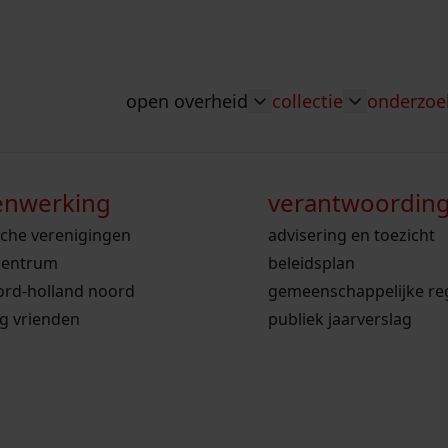
open overheid
collectie
onderzoe
Toggle submenu: "Ope
Toggle sub
nwerking
wet open overheid
doorzoek de collectie
zoekhulpen
voor scholen
verantwoordin
bekijk onze arc
sche verenigingen
gemeente stede broec
hele collectie
ons werkgebied
voor docenten
advisering en toezicht
bekijk de kaart
centrum
werksaam westfriesland
bibliotheek
onderzoek naar een huis, straat of wijk
voor leerlingen
beleidsplan
ord-holland noord
westfries archief
kranten
personen in de tweede wereldoorlog
voor studenten
gemeenschappelijke re
ollectie
ng vrienden
personen
voorouderonderzoek
publiek jaarverslag
vergunningen
beeld en geluid