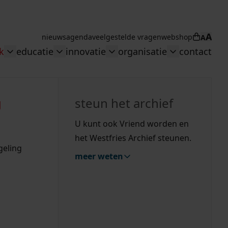
A
nieuws
agenda
veelgestelde vragen
webshop
A
Winkel
k
educatie
innovatie
organisatie
contact
n overheid"
menu: "Collectie"
Toggle submenu: "Onderzoek"
Toggle submenu: "educatie"
Toggle submenu: "innovati
Toggle subme
zoeken
g
hiefstukken op de westfriese kaart
vergunningen
uitleg nodig?
uitleg nodig?
geschiedenislokaal
steun het archief
bouwvergunningen
Wij helpen u op weg met een aantal zoektips.
Wij helpen u op weg met een aantal zoektips.
bekijk ons geschiedenislokaal
U kunt ook Vriend worden en
omgevingsvergunningen
het Westfries Archief steunen.
bekijk alle zoektips
bekijk alle zoektips
geling
hulp nodig?
meer weten
Deze zoektips helpen u op weg.
zoektips