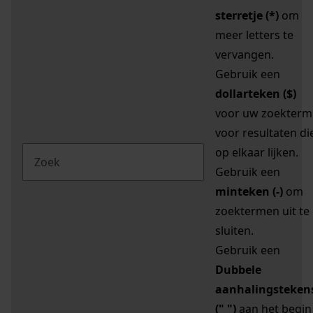
sterretje (*)
om
meer letters te
vervangen.
Gebruik een
dollarteken ($)
voor uw zoekterm
voor resultaten di
op elkaar lijken.
Gebruik een
minteken (-)
om
zoektermen uit te
sluiten.
Gebruik een
Dubbele
aanhalingsteken
(" ")
aan het begin