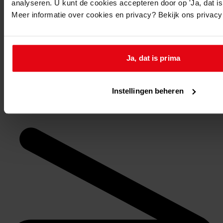
analyseren. U kunt de cookies accepteren door op 'Ja, dat is 
Archiefnummer: 2203
Meer informatie over cookies en privacy? Bekijk ons privac
Inventarisnummer: 1593
Reserveren:
Ja, dat is prima
U kunt de
gewenste stukken
online reserveren via de
website van het WFA.
Instellingen beheren
Op de aangegeven reserveringsdatum liggen de
stukken om 9.30 uur voor u klaar.