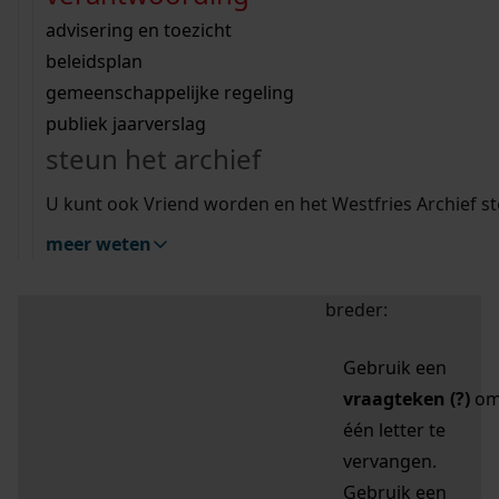
zoektips
Wij helpen u op weg met een aantal zoektips.
bekijk ons geschiedenislokaal
vergunningen
bouwvergunningen
advisering en toezicht
bekijk alle zoektips
beeld en geluid
omgevingsvergunningen
beleidsplan
uitleg nodig?
gemeenschappelijke regeling
publiek jaarverslag
Mijn Studiezaal (inloggen)
Wij helpen u op weg met een aantal zoektips.
steun het archief
bekijk alle zoektips
Door leestekens in
U kunt ook Vriend worden en het Westfries Archief s
uw zoekopdracht te
meer weten
gebruiken, zoekt u
specifieker of juist
breder:
Gebruik een
vraagteken (?)
o
één letter te
vervangen.
Gebruik een