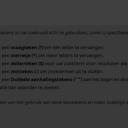
tekens in uw zoekopdracht te gebruiken, zoekt u specifieker
k een
vraagteken (?)
om één letter te vervangen.
k een
sterretje (*)
om meer letters te vervangen.
k een
dollarteken ($)
voor uw zoekterm voor resultaten die o
k een
minteken (-)
om zoektermen uit te sluiten.
k een
Dubbele aanhalingstekens (" ")
aan het begin en ei
tie van woorden te zoeken.
en van het gebruik van deze leestekens en meer zoektips 