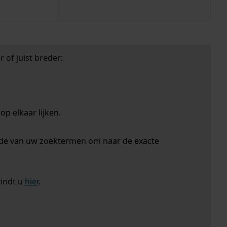
 of juist breder:
p elkaar lijken.
nde van uw zoektermen om naar de exacte
vindt u
hier
.