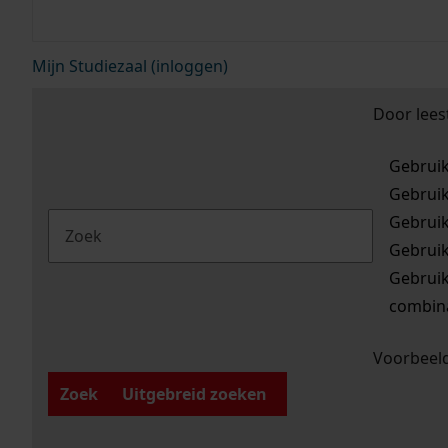
Mijn Studiezaal (inloggen)
Door lees
Gebrui
Gebrui
Gebrui
Gebrui
Gebrui
combina
Voorbeeld
Zoek
Uitgebreid zoeken