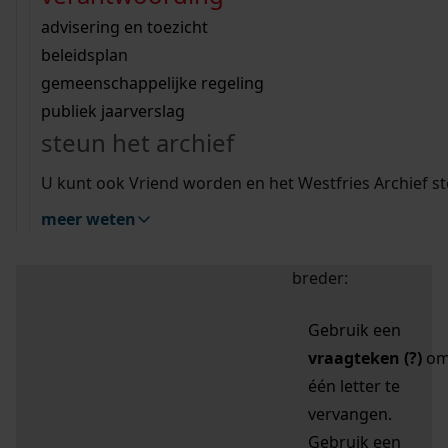
zoektips
Wij helpen u op weg met een aantal zoektips.
bekijk ons geschiedenislokaal
vergunningen
bouwvergunningen
advisering en toezicht
bekijk alle zoektips
beeld en geluid
omgevingsvergunningen
beleidsplan
uitleg nodig?
gemeenschappelijke regeling
publiek jaarverslag
Mijn Studiezaal (inloggen)
Wij helpen u op weg met een aantal zoektips.
steun het archief
bekijk alle zoektips
Door leestekens in
U kunt ook Vriend worden en het Westfries Archief s
uw zoekopdracht te
meer weten
gebruiken, zoekt u
specifieker of juist
breder:
Gebruik een
vraagteken (?)
o
één letter te
vervangen.
Gebruik een