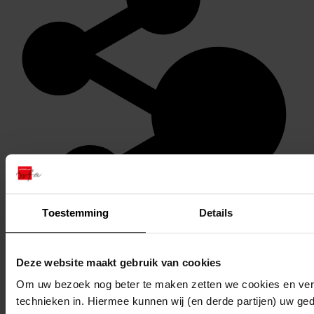
Toestemming
Details
Stel een vraag of plaats een opmerking op de tijdlijn
Deze website maakt gebruik van cookies
Bestand
Om uw bezoek nog beter te maken zetten we cookies en verg
technieken in. Hiermee kunnen wij (en derde partijen) uw ge