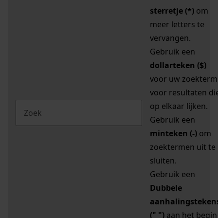
sterretje (*)
om
meer letters te
vervangen.
Gebruik een
dollarteken ($)
voor uw zoekterm
voor resultaten di
op elkaar lijken.
Gebruik een
minteken (-)
om
zoektermen uit te
sluiten.
Gebruik een
Dubbele
aanhalingsteken
(" ")
aan het begin