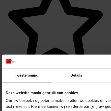
Favoriet of een notitie maken
Toestemming
Details
Deze website maakt gebruik van cookies
Om uw bezoek nog beter te maken zetten we cookies en verg
technieken in. Hiermee kunnen wij (en derde partijen) uw ge