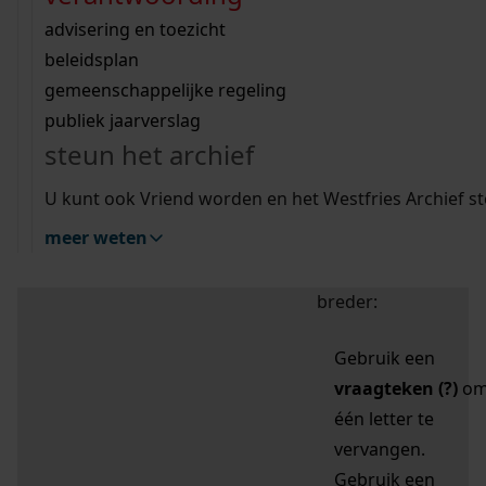
zoektips
Wij helpen u op weg met een aantal zoektips.
bekijk ons geschiedenislokaal
vergunningen
bouwvergunningen
advisering en toezicht
bekijk alle zoektips
beeld en geluid
omgevingsvergunningen
beleidsplan
uitleg nodig?
gemeenschappelijke regeling
publiek jaarverslag
Mijn Studiezaal (inloggen)
Wij helpen u op weg met een aantal zoektips.
steun het archief
bekijk alle zoektips
Door leestekens in
U kunt ook Vriend worden en het Westfries Archief s
uw zoekopdracht te
meer weten
gebruiken, zoekt u
specifieker of juist
breder:
Gebruik een
vraagteken (?)
o
één letter te
vervangen.
Gebruik een