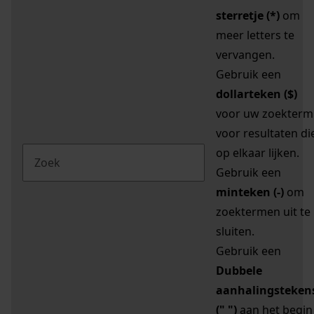
sterretje (*)
om
meer letters te
vervangen.
Gebruik een
dollarteken ($)
voor uw zoekterm
voor resultaten di
op elkaar lijken.
Gebruik een
minteken (-)
om
zoektermen uit te
sluiten.
Gebruik een
Dubbele
aanhalingsteken
(" ")
aan het begin