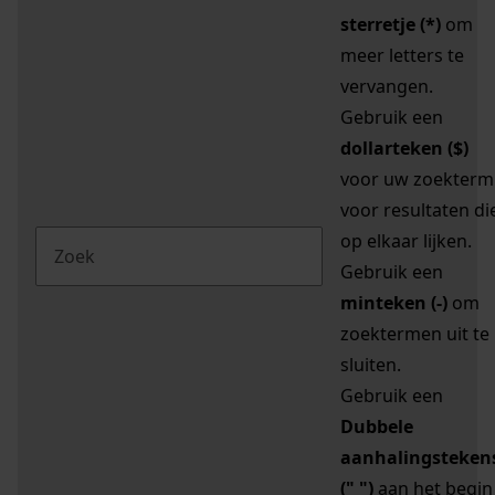
sterretje (*)
om
meer letters te
vervangen.
Gebruik een
dollarteken ($)
voor uw zoekterm
voor resultaten di
op elkaar lijken.
Gebruik een
minteken (-)
om
zoektermen uit te
sluiten.
Gebruik een
Dubbele
aanhalingsteken
(" ")
aan het begin