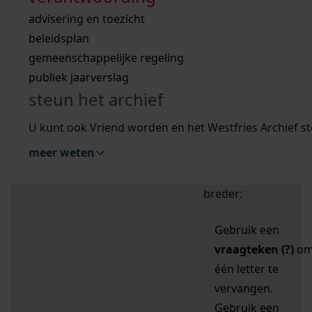
zoektips
Wij helpen u op weg met een aantal zoektips.
bekijk ons geschiedenislokaal
vergunningen
bouwvergunningen
advisering en toezicht
bekijk alle zoektips
beeld en geluid
omgevingsvergunningen
beleidsplan
uitleg nodig?
gemeenschappelijke regeling
publiek jaarverslag
Mijn Studiezaal (inloggen)
Wij helpen u op weg met een aantal zoektips.
steun het archief
bekijk alle zoektips
Door leestekens in
U kunt ook Vriend worden en het Westfries Archief s
uw zoekopdracht te
meer weten
gebruiken, zoekt u
specifieker of juist
breder:
Gebruik een
vraagteken (?)
o
één letter te
vervangen.
Gebruik een