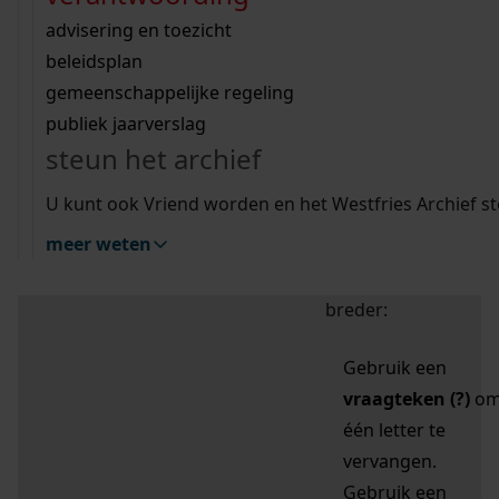
zoektips
Wij helpen u op weg met een aantal zoektips.
bekijk ons geschiedenislokaal
vergunningen
bouwvergunningen
advisering en toezicht
bekijk alle zoektips
beeld en geluid
omgevingsvergunningen
beleidsplan
uitleg nodig?
gemeenschappelijke regeling
publiek jaarverslag
Mijn Studiezaal (inloggen)
Wij helpen u op weg met een aantal zoektips.
steun het archief
bekijk alle zoektips
Door leestekens in
U kunt ook Vriend worden en het Westfries Archief s
uw zoekopdracht te
meer weten
gebruiken, zoekt u
specifieker of juist
breder:
Gebruik een
vraagteken (?)
o
één letter te
vervangen.
Gebruik een