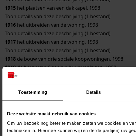
1915
het plaatsen van een dakkapel, 1998
Toon details van deze beschrijving (1 bestand)
1916
het uitbreiden van de woning, 1998
Toon details van deze beschrijving (1 bestand)
1917
het uitbreiden van de woning, 1998
Toon details van deze beschrijving (1 bestand)
1918
de bouw van drie sociale koopwoningen, 1998
1919
de bouw van 6 sociale huurwoningen, 1998
1920
de bouw van 10 vrije sector koopwoningen, 1998
1921
de herbouw van de woning, 1998
Toestemming
Details
Toon details van deze beschrijving (1 bestand)
1922
de bouw van een duivenhok, 1998
Toon details van deze beschrijving (1 bestand)
Deze website maakt gebruik van cookies
1923
de bouw van een serre, 1998
Om uw bezoek nog beter te maken zetten we cookies en verg
Toon details van deze beschrijving (1 bestand)
technieken in. Hiermee kunnen wij (en derde partijen) uw ge
1924
de verbouw van de schuur tot kantoorruimte,