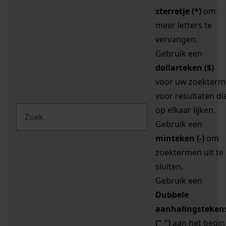
sterretje (*)
om
meer letters te
vervangen.
Gebruik een
dollarteken ($)
voor uw zoekterm
voor resultaten di
op elkaar lijken.
Gebruik een
minteken (-)
om
zoektermen uit te
sluiten.
Gebruik een
Dubbele
aanhalingsteken
(" ")
aan het begin