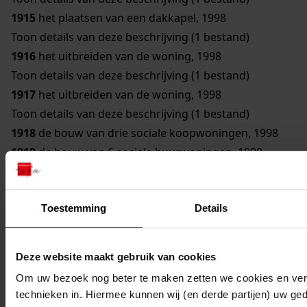
1915
het plaatsen van een dakkapel, 1998
Toon details van deze beschrijving (1 bestand)
1916
het uitbreiden van de woning, 1998
Toon details van deze beschrijving (1 bestand)
1917
het uitbreiden van de woning, 1998
Toon details van deze beschrijving (1 bestand)
1918
de bouw van drie sociale koopwoningen, 1998
1919
de bouw van 6 sociale huurwoningen, 1998
1920
de bouw van 10 vrije sector koopwoningen, 1998
1921
de herbouw van de woning, 1998
Toestemming
Details
Toon details van deze beschrijving (1 bestand)
1922
de bouw van een duivenhok, 1998
Toon details van deze beschrijving (1 bestand)
Deze website maakt gebruik van cookies
1923
de bouw van een serre, 1998
Om uw bezoek nog beter te maken zetten we cookies en verg
Toon details van deze beschrijving (1 bestand)
technieken in. Hiermee kunnen wij (en derde partijen) uw ge
1924
de verbouw van de schuur tot kantoorruimte,