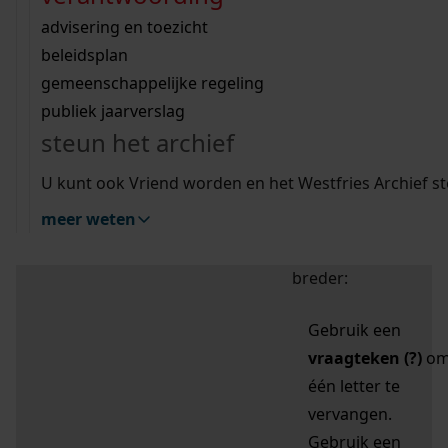
zoektips
Wij helpen u op weg met een aantal zoektips.
bekijk ons geschiedenislokaal
vergunningen
bouwvergunningen
advisering en toezicht
bekijk alle zoektips
beeld en geluid
omgevingsvergunningen
beleidsplan
uitleg nodig?
gemeenschappelijke regeling
publiek jaarverslag
Mijn Studiezaal (inloggen)
Wij helpen u op weg met een aantal zoektips.
steun het archief
bekijk alle zoektips
Door leestekens in
U kunt ook Vriend worden en het Westfries Archief s
uw zoekopdracht te
meer weten
gebruiken, zoekt u
specifieker of juist
breder:
Gebruik een
vraagteken (?)
o
één letter te
vervangen.
Gebruik een