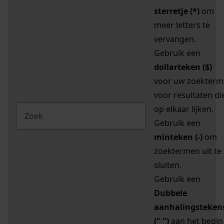
sterretje (*)
om
meer letters te
vervangen.
Gebruik een
dollarteken ($)
voor uw zoekterm
voor resultaten di
op elkaar lijken.
Gebruik een
minteken (-)
om
zoektermen uit te
sluiten.
Gebruik een
Dubbele
aanhalingsteken
(" ")
aan het begin