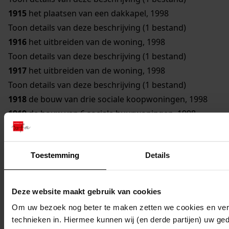
1915
het plaatsen van een dakkapel, 1998
Toon details van deze beschrijving (1 bestand)
1916
het uitbreiden van de woning, 1998
Toon details van deze beschrijving (1 bestand)
1917
het uitbreiden van de woning, 1998
Toon details van deze beschrijving (1 bestand)
1918
de bouw van drie sociale koopwoningen, 1998
1919
de bouw van 6 sociale huurwoningen, 1998
1920
de bouw van 10 vrije sector koopwoningen, 1998
1921
de herbouw van de woning, 1998
Toestemming
Details
Toon details van deze beschrijving (1 bestand)
1922
de bouw van een duivenhok, 1998
Toon details van deze beschrijving (1 bestand)
Deze website maakt gebruik van cookies
1923
de bouw van een serre, 1998
Om uw bezoek nog beter te maken zetten we cookies en verg
Toon details van deze beschrijving (1 bestand)
technieken in. Hiermee kunnen wij (en derde partijen) uw ge
1924
de verbouw van de schuur tot kantoorruimte,