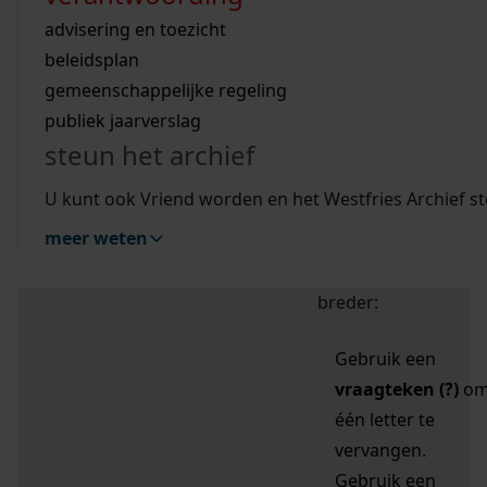
zoektips
Wij helpen u op weg met een aantal zoektips.
bekijk ons geschiedenislokaal
vergunningen
bouwvergunningen
advisering en toezicht
bekijk alle zoektips
beeld en geluid
omgevingsvergunningen
beleidsplan
uitleg nodig?
gemeenschappelijke regeling
publiek jaarverslag
Mijn Studiezaal (inloggen)
Wij helpen u op weg met een aantal zoektips.
steun het archief
bekijk alle zoektips
Door leestekens in
U kunt ook Vriend worden en het Westfries Archief s
uw zoekopdracht te
meer weten
gebruiken, zoekt u
specifieker of juist
breder:
Gebruik een
vraagteken (?)
o
één letter te
vervangen.
Gebruik een