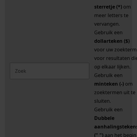
sterretje (*)
om
meer letters te
vervangen.
Gebruik een
dollarteken ($)
voor uw zoekterm
voor resultaten di
op elkaar lijken.
Gebruik een
minteken (-)
om
zoektermen uit te
sluiten.
Gebruik een
Dubbele
aanhalingsteken
(" ")
aan het begin