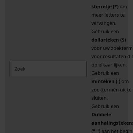
sterretje (*)
om
meer letters te
vervangen.
Gebruik een
dollarteken ($)
voor uw zoekterm
voor resultaten di
op elkaar lijken.
Gebruik een
minteken (-)
om
zoektermen uit te
sluiten.
Gebruik een
Dubbele
aanhalingsteken
(" ")
aan het begin