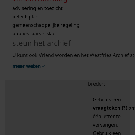
zoektips
Wij helpen u op weg met een aantal zoektips.
bekijk ons geschiedenislokaal
vergunningen
bouwvergunningen
advisering en toezicht
bekijk alle zoektips
beeld en geluid
omgevingsvergunningen
beleidsplan
uitleg nodig?
gemeenschappelijke regeling
publiek jaarverslag
Mijn Studiezaal (inloggen)
Wij helpen u op weg met een aantal zoektips.
steun het archief
bekijk alle zoektips
Door leestekens in
U kunt ook Vriend worden en het Westfries Archief s
uw zoekopdracht te
meer weten
gebruiken, zoekt u
specifieker of juist
breder:
Gebruik een
vraagteken (?)
o
één letter te
vervangen.
Gebruik een