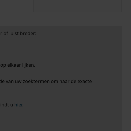
 of juist breder:
p elkaar lijken.
nde van uw zoektermen om naar de exacte
vindt u
hier
.