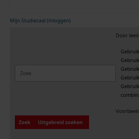
Mijn Studiezaal (inloggen)
Door lees
Gebrui
Gebrui
Gebrui
Gebrui
Gebrui
combina
Voorbeeld
Zoek
Uitgebreid zoeken