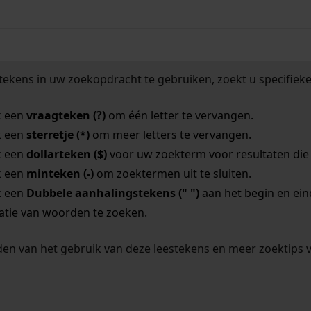
tekens in uw zoekopdracht te gebruiken, zoekt u specifieker
k een
vraagteken (?)
om één letter te vervangen.
k een
sterretje (*)
om meer letters te vervangen.
k een
dollarteken ($)
voor uw zoekterm voor resultaten die o
k een
minteken (-)
om zoektermen uit te sluiten.
k een
Dubbele aanhalingstekens (" ")
aan het begin en ei
tie van woorden te zoeken.
en van het gebruik van deze leestekens en meer zoektips 