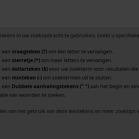
tekens in uw zoekopdracht te gebruiken, zoekt u specifieker
k een
vraagteken (?)
om één letter te vervangen.
k een
sterretje (*)
om meer letters te vervangen.
k een
dollarteken ($)
voor uw zoekterm voor resultaten die o
k een
minteken (-)
om zoektermen uit te sluiten.
k een
Dubbele aanhalingstekens (" ")
aan het begin en ei
tie van woorden te zoeken.
en van het gebruik van deze leestekens en meer zoektips 