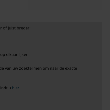
 of juist breder:
p elkaar lijken.
nde van uw zoektermen om naar de exacte
vindt u
hier
.