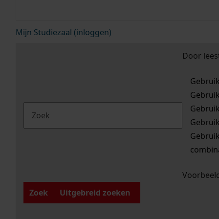
Mijn Studiezaal (inloggen)
Door lees
Gebrui
Gebrui
Gebrui
Gebrui
Gebrui
combina
Voorbeeld
Zoek
Uitgebreid zoeken