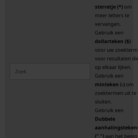
sterretje (*)
om
meer letters te
vervangen.
Gebruik een
dollarteken ($)
voor uw zoekterm
voor resultaten di
op elkaar lijken.
Gebruik een
minteken (-)
om
zoektermen uit te
sluiten.
Gebruik een
Dubbele
aanhalingsteken
(" ")
aan het begin