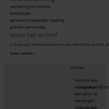
zoektips
Wij helpen u op weg met een aantal zoektips.
bekijk ons geschiedenislokaal
vergunningen
bouwvergunningen
advisering en toezicht
bekijk alle zoektips
beeld en geluid
omgevingsvergunningen
beleidsplan
uitleg nodig?
gemeenschappelijke regeling
publiek jaarverslag
Mijn Studiezaal (inloggen)
Wij helpen u op weg met een aantal zoektips.
steun het archief
bekijk alle zoektips
Door leestekens in
U kunt ook Vriend worden en het Westfries Archief s
uw zoekopdracht te
meer weten
gebruiken, zoekt u
specifieker of juist
breder:
Gebruik een
vraagteken (?)
o
één letter te
vervangen.
Gebruik een