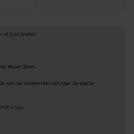
 of juist breder:
p elkaar lijken.
nde van uw zoektermen om naar de exacte
vindt u
hier
.