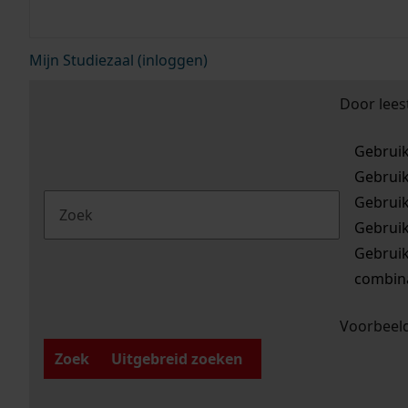
Mijn Studiezaal (inloggen)
Door lees
Gebrui
Gebrui
Gebrui
Gebrui
Gebrui
combina
Voorbeeld
Zoek
Uitgebreid zoeken