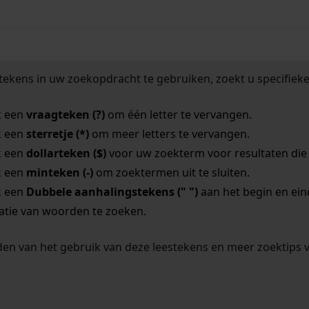
tekens in uw zoekopdracht te gebruiken, zoekt u specifieker
k een
vraagteken (?)
om één letter te vervangen.
k een
sterretje (*)
om meer letters te vervangen.
k een
dollarteken ($)
voor uw zoekterm voor resultaten die o
k een
minteken (-)
om zoektermen uit te sluiten.
k een
Dubbele aanhalingstekens (" ")
aan het begin en ei
tie van woorden te zoeken.
en van het gebruik van deze leestekens en meer zoektips 