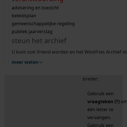
zoektips
Wij helpen u op weg met een aantal zoektips.
bekijk ons geschiedenislokaal
vergunningen
bouwvergunningen
advisering en toezicht
bekijk alle zoektips
beeld en geluid
omgevingsvergunningen
beleidsplan
uitleg nodig?
gemeenschappelijke regeling
publiek jaarverslag
Mijn Studiezaal (inloggen)
Wij helpen u op weg met een aantal zoektips.
steun het archief
bekijk alle zoektips
Door leestekens in
U kunt ook Vriend worden en het Westfries Archief s
uw zoekopdracht te
meer weten
gebruiken, zoekt u
specifieker of juist
breder:
Gebruik een
vraagteken (?)
o
één letter te
vervangen.
Gebruik een