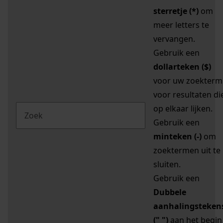
sterretje (*)
om
meer letters te
vervangen.
Gebruik een
dollarteken ($)
voor uw zoekterm
voor resultaten di
op elkaar lijken.
Gebruik een
minteken (-)
om
zoektermen uit te
sluiten.
Gebruik een
Dubbele
aanhalingsteken
(" ")
aan het begin