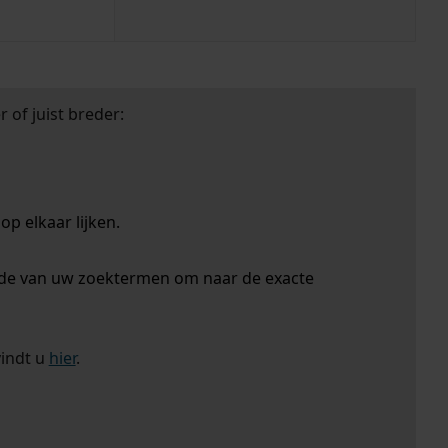
 of juist breder:
p elkaar lijken.
nde van uw zoektermen om naar de exacte
vindt u
hier
.