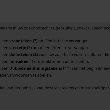
tekens in uw zoekopdracht te gebruiken, zoekt u specifieker
k een
vraagteken (?)
om één letter te vervangen.
k een
sterretje (*)
om meer letters te vervangen.
k een
dollarteken ($)
voor uw zoekterm voor resultaten die o
k een
minteken (-)
om zoektermen uit te sluiten.
k een
Dubbele aanhalingstekens (" ")
aan het begin en ei
tie van woorden te zoeken.
en van het gebruik van deze leestekens en meer zoektips 