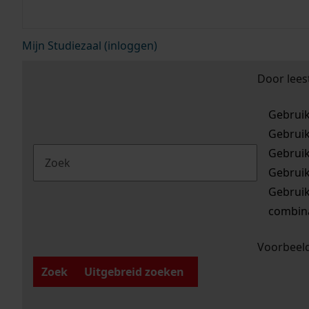
Mijn Studiezaal (inloggen)
Door lees
Gebrui
Gebrui
Gebrui
Gebrui
Gebrui
combina
Voorbeeld
Zoek
Uitgebreid zoeken