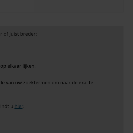
 of juist breder:
p elkaar lijken.
nde van uw zoektermen om naar de exacte
vindt u
hier
.