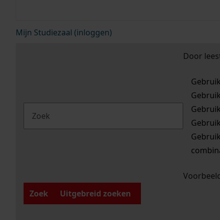
Mijn Studiezaal (inloggen)
Door lees
Gebrui
Gebrui
Gebrui
Gebrui
Gebrui
combina
Voorbeeld
Zoek
Uitgebreid zoeken