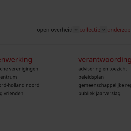
open overheid
collectie
onderzoe
Toggle submenu: "Ope
Toggle sub
nwerking
wet open overheid
doorzoek de collectie
zoekhulpen
voor scholen
verantwoordin
bekijk onze arc
sche verenigingen
gemeente stede broec
hele collectie
ons werkgebied
voor docenten
advisering en toezicht
bekijk de kaart
centrum
werksaam westfriesland
bibliotheek
onderzoek naar een huis, straat of wijk
voor leerlingen
beleidsplan
ord-holland noord
westfries archief
kranten
personen in de tweede wereldoorlog
voor studenten
gemeenschappelijke re
ollectie
ng vrienden
personen
voorouderonderzoek
publiek jaarverslag
vergunningen
beeld en geluid