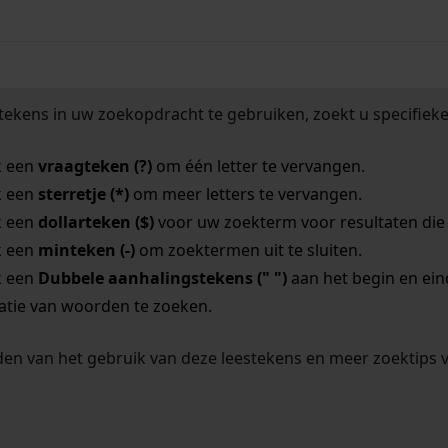
tekens in uw zoekopdracht te gebruiken, zoekt u specifieker
k een
vraagteken (?)
om één letter te vervangen.
k een
sterretje (*)
om meer letters te vervangen.
k een
dollarteken ($)
voor uw zoekterm voor resultaten die o
k een
minteken (-)
om zoektermen uit te sluiten.
k een
Dubbele aanhalingstekens (" ")
aan het begin en ei
tie van woorden te zoeken.
en van het gebruik van deze leestekens en meer zoektips 