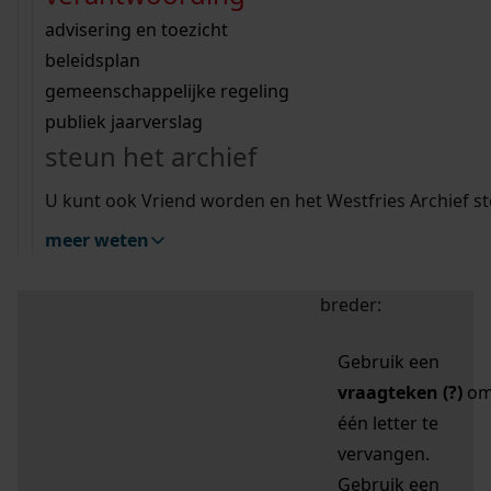
zoektips
Wij helpen u op weg met een aantal zoektips.
bekijk ons geschiedenislokaal
vergunningen
bouwvergunningen
advisering en toezicht
bekijk alle zoektips
beeld en geluid
omgevingsvergunningen
beleidsplan
uitleg nodig?
gemeenschappelijke regeling
publiek jaarverslag
Mijn Studiezaal (inloggen)
Wij helpen u op weg met een aantal zoektips.
steun het archief
bekijk alle zoektips
Door leestekens in
U kunt ook Vriend worden en het Westfries Archief s
uw zoekopdracht te
meer weten
gebruiken, zoekt u
specifieker of juist
breder:
Gebruik een
vraagteken (?)
o
één letter te
vervangen.
Gebruik een