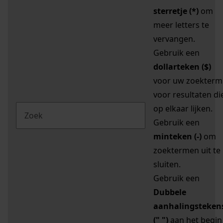
sterretje (*)
om
meer letters te
vervangen.
Gebruik een
dollarteken ($)
voor uw zoekterm
voor resultaten di
op elkaar lijken.
Gebruik een
minteken (-)
om
zoektermen uit te
sluiten.
Gebruik een
Dubbele
aanhalingsteken
(" ")
aan het begin