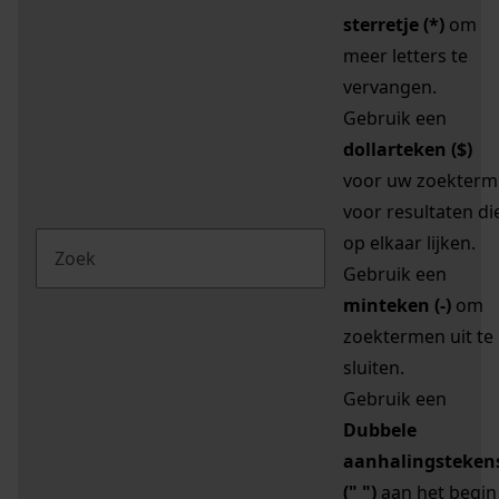
sterretje (*)
om
meer letters te
vervangen.
Gebruik een
dollarteken ($)
voor uw zoekterm
voor resultaten di
op elkaar lijken.
Gebruik een
minteken (-)
om
zoektermen uit te
sluiten.
Gebruik een
Dubbele
aanhalingsteken
(" ")
aan het begin