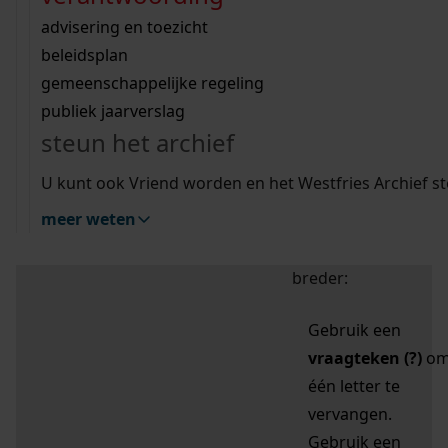
zoektips
Wij helpen u op weg met een aantal zoektips.
bekijk ons geschiedenislokaal
vergunningen
bouwvergunningen
advisering en toezicht
bekijk alle zoektips
beeld en geluid
omgevingsvergunningen
beleidsplan
uitleg nodig?
gemeenschappelijke regeling
publiek jaarverslag
Mijn Studiezaal (inloggen)
Wij helpen u op weg met een aantal zoektips.
steun het archief
bekijk alle zoektips
Door leestekens in
U kunt ook Vriend worden en het Westfries Archief s
uw zoekopdracht te
meer weten
gebruiken, zoekt u
specifieker of juist
breder:
Gebruik een
vraagteken (?)
o
één letter te
vervangen.
Gebruik een