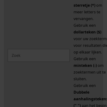
sterretje (*)
om
meer letters te
vervangen.
Gebruik een
dollarteken ($)
voor uw zoekterm
voor resultaten di
op elkaar lijken.
Gebruik een
minteken (-)
om
zoektermen uit te
sluiten.
Gebruik een
Dubbele
aanhalingsteken
(" ")
aan het begin