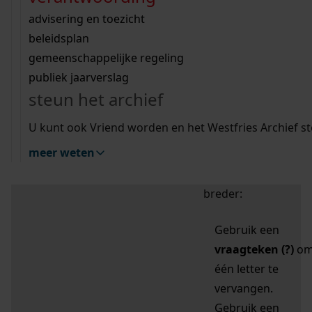
zoektips
Wij helpen u op weg met een aantal zoektips.
bekijk ons geschiedenislokaal
vergunningen
bouwvergunningen
advisering en toezicht
bekijk alle zoektips
beeld en geluid
omgevingsvergunningen
beleidsplan
uitleg nodig?
gemeenschappelijke regeling
publiek jaarverslag
Mijn Studiezaal (inloggen)
Wij helpen u op weg met een aantal zoektips.
steun het archief
bekijk alle zoektips
Door leestekens in
U kunt ook Vriend worden en het Westfries Archief s
uw zoekopdracht te
meer weten
gebruiken, zoekt u
specifieker of juist
breder:
Gebruik een
vraagteken (?)
o
één letter te
vervangen.
Gebruik een