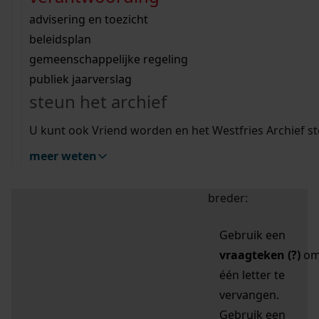
zoektips
Wij helpen u op weg met een aantal zoektips.
bekijk ons geschiedenislokaal
vergunningen
bouwvergunningen
advisering en toezicht
bekijk alle zoektips
beeld en geluid
omgevingsvergunningen
beleidsplan
uitleg nodig?
gemeenschappelijke regeling
publiek jaarverslag
Mijn Studiezaal (inloggen)
Wij helpen u op weg met een aantal zoektips.
steun het archief
bekijk alle zoektips
Door leestekens in
U kunt ook Vriend worden en het Westfries Archief s
uw zoekopdracht te
meer weten
gebruiken, zoekt u
specifieker of juist
breder:
Gebruik een
vraagteken (?)
o
één letter te
vervangen.
Gebruik een