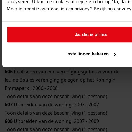
analyseren. U kunt de cookies accepteren door op 'Ja, dat is 
2009
Meer informatie over cookies en privacy? Bekijk ons privac
Toon details van deze beschrijving (1 bestand)
604
Oprichten van een bedrijfsverzamelgebouw, 2007 -
2008
Ja, dat is prima
Toon details van deze beschrijving (1 bestand)
605
Plaatsen van een kozijn in de rechter zijgevel, 2009
Instellingen beheren
- 2009
Toon details van deze beschrijving (1 bestand)
606
Realiseren van een verenigingsgebouw voor de
Jeu de Boules vereniging gelegen op het Koningin
Emmapark , 2006 - 2008
Toon details van deze beschrijving (1 bestand)
607
Uitbreiden van de woning, 2007 - 2007
Toon details van deze beschrijving (1 bestand)
608
Uitbreiden van de woning, 2007 - 2009
Toon details van deze beschrijving (1 bestand)