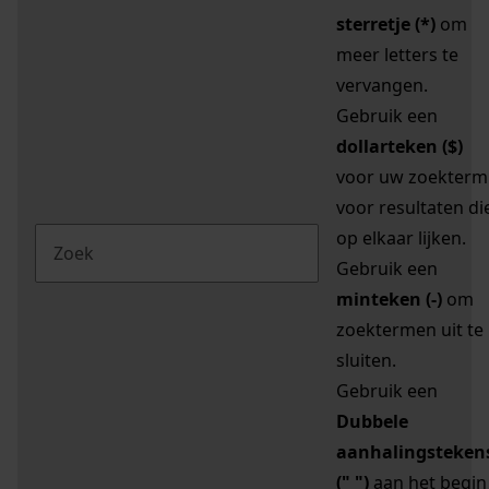
sterretje (*)
om
meer letters te
vervangen.
Gebruik een
dollarteken ($)
voor uw zoekterm
voor resultaten di
op elkaar lijken.
Gebruik een
minteken (-)
om
zoektermen uit te
sluiten.
Gebruik een
Dubbele
aanhalingsteken
(" ")
aan het begin