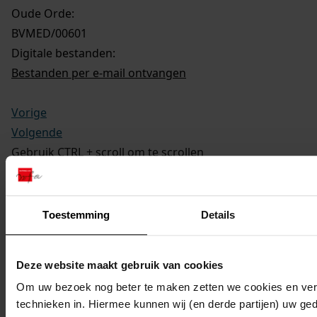
Oude Orde:
BVMED/00601
Digitale bestanden:
Bestanden per e-mail ontvangen
Vorige
Volgende
Gebruik CTRL + scroll om te scrollen
Ga
laatste wijziging 03-07-2024
1 gedigitaliseerd
Toestemming
Details
Medemblik, sectie C 3609
602
Vergroten van het plantsoendienstgebouw, 2008 -
Deze website maakt gebruik van cookies
2008
Om uw bezoek nog beter te maken zetten we cookies en verg
Toon details van deze beschrijving (1 bestand)
technieken in. Hiermee kunnen wij (en derde partijen) uw ge
603
Veranderen van de voor en rechter zijgevel, 2009 -