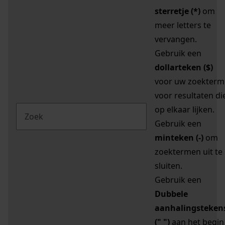
sterretje (*)
om
meer letters te
vervangen.
Gebruik een
dollarteken ($)
voor uw zoekterm
voor resultaten di
op elkaar lijken.
Gebruik een
minteken (-)
om
zoektermen uit te
sluiten.
Gebruik een
Dubbele
aanhalingsteken
(" ")
aan het begin