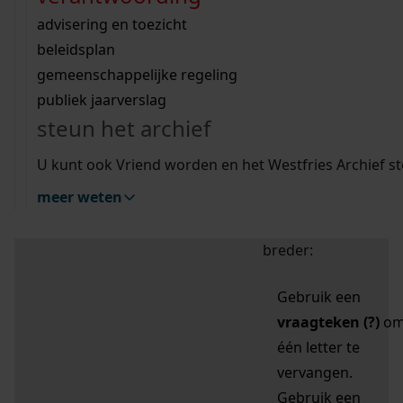
zoektips
Wij helpen u op weg met een aantal zoektips.
bekijk ons geschiedenislokaal
vergunningen
bouwvergunningen
advisering en toezicht
bekijk alle zoektips
beeld en geluid
omgevingsvergunningen
beleidsplan
uitleg nodig?
gemeenschappelijke regeling
publiek jaarverslag
Mijn Studiezaal (inloggen)
Wij helpen u op weg met een aantal zoektips.
steun het archief
bekijk alle zoektips
Door leestekens in
U kunt ook Vriend worden en het Westfries Archief s
uw zoekopdracht te
meer weten
gebruiken, zoekt u
specifieker of juist
breder:
Gebruik een
vraagteken (?)
o
één letter te
vervangen.
Gebruik een