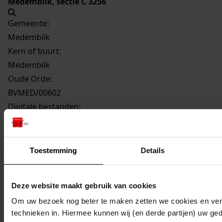
Medemblik, sectie C 3256
Gemeente:
Medemblik
Kern of buurt:
Medemblik
Oude Orde:
BVMED/00602
Digitale bestanden:
Bestanden per e-mail ontvangen
Vorige
Toestemming
Details
Volgende
Gebruik CTRL + scroll om te scrollen
Deze website maakt gebruik van cookies
Ga
Om uw bezoek nog beter te maken zetten we cookies en verg
laatste wijziging 03-07-2024
technieken in. Hiermee kunnen wij (en derde partijen) uw ge
1 gedigitaliseerd