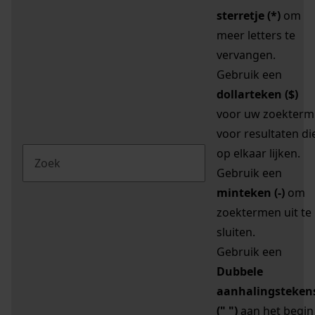
sterretje (*)
om
meer letters te
vervangen.
Gebruik een
dollarteken ($)
voor uw zoekterm
voor resultaten di
op elkaar lijken.
Gebruik een
minteken (-)
om
zoektermen uit te
sluiten.
Gebruik een
Dubbele
aanhalingsteken
(" ")
aan het begin