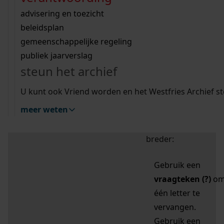
zoektips
Wij helpen u op weg met een aantal zoektips.
bekijk ons geschiedenislokaal
vergunningen
bouwvergunningen
advisering en toezicht
bekijk alle zoektips
beeld en geluid
omgevingsvergunningen
beleidsplan
uitleg nodig?
gemeenschappelijke regeling
publiek jaarverslag
Mijn Studiezaal (inloggen)
Wij helpen u op weg met een aantal zoektips.
steun het archief
bekijk alle zoektips
Door leestekens in
U kunt ook Vriend worden en het Westfries Archief s
uw zoekopdracht te
meer weten
gebruiken, zoekt u
specifieker of juist
breder:
Gebruik een
vraagteken (?)
o
één letter te
vervangen.
Gebruik een