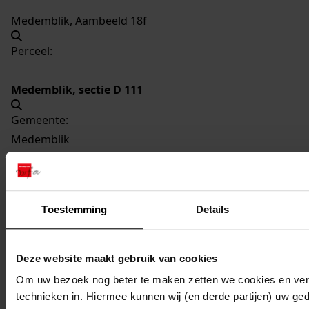
Medemblik, Aambeeld 18f
Perceel:
Medemblik, sectie D 111
Gemeente:
Medemblik
Kern of buurt:
Medemblik
Oude Orde:
Toestemming
Details
BVMED/00604
Vorige
Deze website maakt gebruik van cookies
Volgende
Om uw bezoek nog beter te maken zetten we cookies en verg
Gebruik CTRL + scroll om te scrollen
technieken in. Hiermee kunnen wij (en derde partijen) uw ge