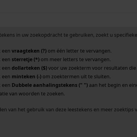
tekens in uw zoekopdracht te gebruiken, zoekt u specifieker
k een
vraagteken (?)
om één letter te vervangen.
k een
sterretje (*)
om meer letters te vervangen.
k een
dollarteken ($)
voor uw zoekterm voor resultaten die o
k een
minteken (-)
om zoektermen uit te sluiten.
k een
Dubbele aanhalingstekens (" ")
aan het begin en ei
tie van woorden te zoeken.
en van het gebruik van deze leestekens en meer zoektips 