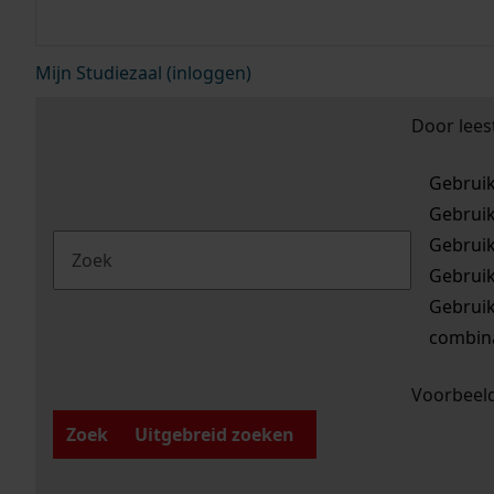
Mijn Studiezaal (inloggen)
Door lees
Gebrui
Gebrui
Gebrui
Gebrui
Gebrui
combina
Voorbeeld
Zoek
Uitgebreid zoeken