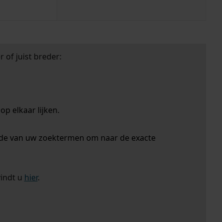
 of juist breder:
p elkaar lijken.
nde van uw zoektermen om naar de exacte
vindt u
hier
.