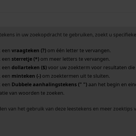
tekens in uw zoekopdracht te gebruiken, zoekt u specifieker
k een
vraagteken (?)
om één letter te vervangen.
k een
sterretje (*)
om meer letters te vervangen.
k een
dollarteken ($)
voor uw zoekterm voor resultaten die o
k een
minteken (-)
om zoektermen uit te sluiten.
k een
Dubbele aanhalingstekens (" ")
aan het begin en ei
tie van woorden te zoeken.
en van het gebruik van deze leestekens en meer zoektips 