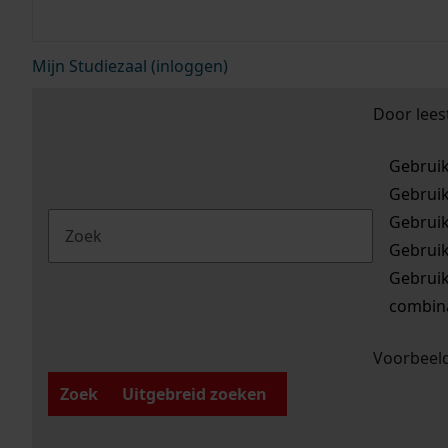
Mijn Studiezaal (inloggen)
Door lees
Gebrui
Gebrui
Gebrui
Gebrui
Gebrui
combina
Voorbeeld
Zoek
Uitgebreid zoeken