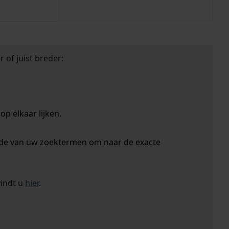
 of juist breder:
p elkaar lijken.
nde van uw zoektermen om naar de exacte
vindt u
hier
.