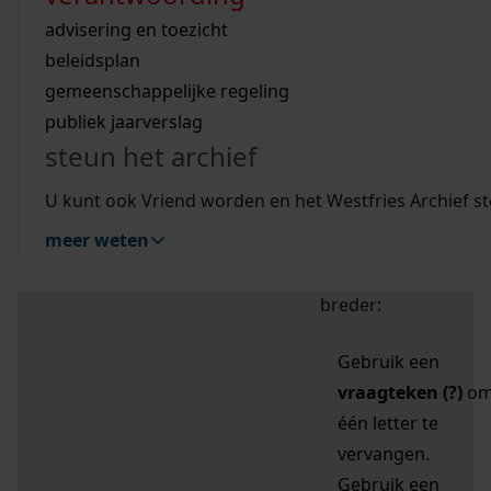
zoektips
Wij helpen u op weg met een aantal zoektips.
bekijk ons geschiedenislokaal
vergunningen
bouwvergunningen
advisering en toezicht
bekijk alle zoektips
beeld en geluid
omgevingsvergunningen
beleidsplan
uitleg nodig?
gemeenschappelijke regeling
publiek jaarverslag
Mijn Studiezaal (inloggen)
Wij helpen u op weg met een aantal zoektips.
steun het archief
bekijk alle zoektips
Door leestekens in
U kunt ook Vriend worden en het Westfries Archief s
uw zoekopdracht te
meer weten
gebruiken, zoekt u
specifieker of juist
breder:
Gebruik een
vraagteken (?)
o
één letter te
vervangen.
Gebruik een