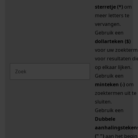
sterretje (*)
om
meer letters te
vervangen.
Gebruik een
dollarteken ($)
voor uw zoekterm
voor resultaten di
op elkaar lijken.
Gebruik een
minteken (-)
om
zoektermen uit te
sluiten.
Gebruik een
Dubbele
aanhalingsteken
(" ")
aan het begin