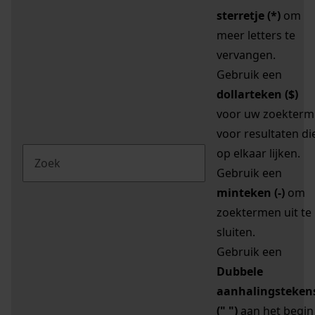
sterretje (*)
om
meer letters te
vervangen.
Gebruik een
dollarteken ($)
voor uw zoekterm
voor resultaten di
op elkaar lijken.
Gebruik een
minteken (-)
om
zoektermen uit te
sluiten.
Gebruik een
Dubbele
aanhalingsteken
(" ")
aan het begin