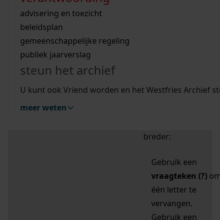
zoektips
Wij helpen u op weg met een aantal zoektips.
bekijk ons geschiedenislokaal
vergunningen
bouwvergunningen
advisering en toezicht
bekijk alle zoektips
beeld en geluid
omgevingsvergunningen
beleidsplan
uitleg nodig?
gemeenschappelijke regeling
publiek jaarverslag
Mijn Studiezaal (inloggen)
Wij helpen u op weg met een aantal zoektips.
steun het archief
bekijk alle zoektips
Door leestekens in
U kunt ook Vriend worden en het Westfries Archief s
uw zoekopdracht te
meer weten
gebruiken, zoekt u
specifieker of juist
breder:
Gebruik een
vraagteken (?)
o
één letter te
vervangen.
Gebruik een