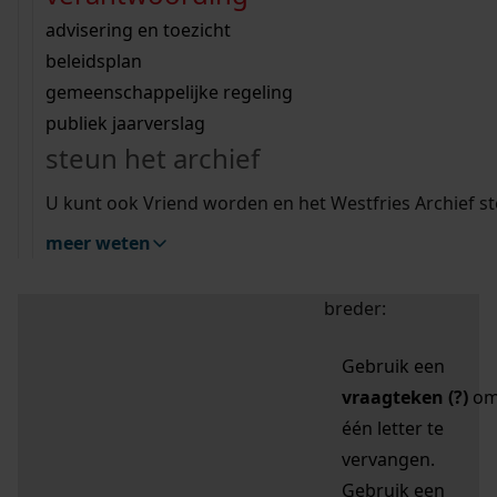
zoektips
Wij helpen u op weg met een aantal zoektips.
bekijk ons geschiedenislokaal
vergunningen
bouwvergunningen
advisering en toezicht
bekijk alle zoektips
beeld en geluid
omgevingsvergunningen
beleidsplan
uitleg nodig?
gemeenschappelijke regeling
publiek jaarverslag
Mijn Studiezaal (inloggen)
Wij helpen u op weg met een aantal zoektips.
steun het archief
bekijk alle zoektips
Door leestekens in
U kunt ook Vriend worden en het Westfries Archief s
uw zoekopdracht te
meer weten
gebruiken, zoekt u
specifieker of juist
breder:
Gebruik een
vraagteken (?)
o
één letter te
vervangen.
Gebruik een