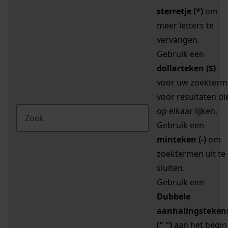
sterretje (*)
om
meer letters te
vervangen.
Gebruik een
dollarteken ($)
voor uw zoekterm
voor resultaten di
op elkaar lijken.
Gebruik een
minteken (-)
om
zoektermen uit te
sluiten.
Gebruik een
Dubbele
aanhalingsteken
(" ")
aan het begin