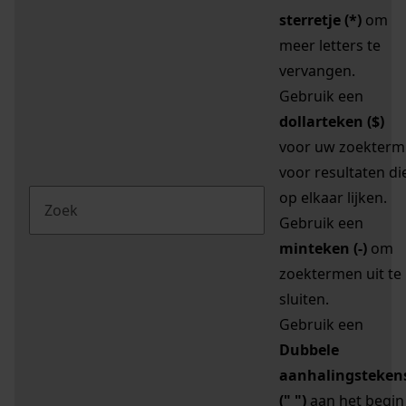
sterretje (*)
om
meer letters te
vervangen.
Gebruik een
dollarteken ($)
voor uw zoekterm
voor resultaten di
op elkaar lijken.
Gebruik een
minteken (-)
om
zoektermen uit te
sluiten.
Gebruik een
Dubbele
aanhalingsteken
(" ")
aan het begin