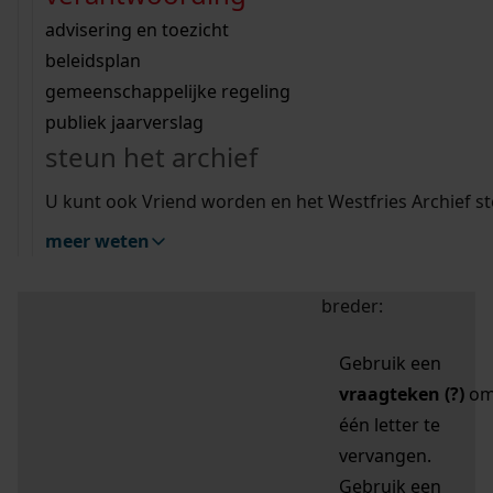
zoektips
Wij helpen u op weg met een aantal zoektips.
bekijk ons geschiedenislokaal
vergunningen
bouwvergunningen
advisering en toezicht
bekijk alle zoektips
beeld en geluid
omgevingsvergunningen
beleidsplan
uitleg nodig?
gemeenschappelijke regeling
publiek jaarverslag
Mijn Studiezaal (inloggen)
Wij helpen u op weg met een aantal zoektips.
steun het archief
bekijk alle zoektips
Door leestekens in
U kunt ook Vriend worden en het Westfries Archief s
uw zoekopdracht te
meer weten
gebruiken, zoekt u
specifieker of juist
breder:
Gebruik een
vraagteken (?)
o
één letter te
vervangen.
Gebruik een