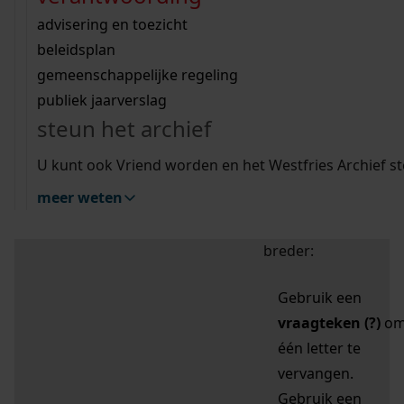
zoektips
Wij helpen u op weg met een aantal zoektips.
bekijk ons geschiedenislokaal
vergunningen
bouwvergunningen
advisering en toezicht
bekijk alle zoektips
beeld en geluid
omgevingsvergunningen
beleidsplan
uitleg nodig?
gemeenschappelijke regeling
publiek jaarverslag
Mijn Studiezaal (inloggen)
Wij helpen u op weg met een aantal zoektips.
steun het archief
bekijk alle zoektips
Door leestekens in
U kunt ook Vriend worden en het Westfries Archief s
uw zoekopdracht te
meer weten
gebruiken, zoekt u
specifieker of juist
breder:
Gebruik een
vraagteken (?)
o
één letter te
vervangen.
Gebruik een