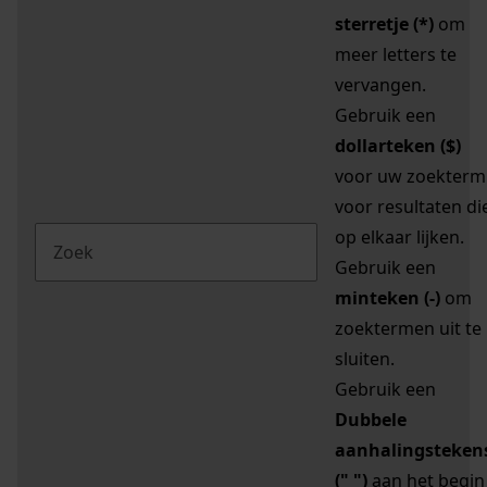
sterretje (*)
om
meer letters te
vervangen.
Gebruik een
dollarteken ($)
voor uw zoekterm
voor resultaten di
op elkaar lijken.
Gebruik een
minteken (-)
om
zoektermen uit te
sluiten.
Gebruik een
Dubbele
aanhalingsteken
(" ")
aan het begin