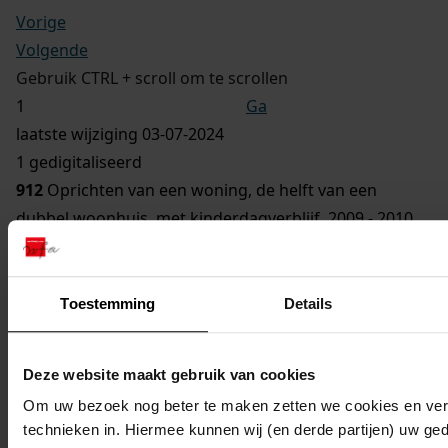
Vorige
Volgende
Gebruik CTRL + scroll om te scrollen
Ga
laatste wijziging 03-07-2024
1 gedigitaliseerd
912
Oprichten van een woning, de helft van een
dubbel woonhuis, met kinderdagverblijf, 2009 - 2010
Toon details van deze beschrijving (1 bestand)
913
Plaatsen van een overdekt zwembad, 2008 - 2010
Toon details van deze beschrijving (1 bestand)
Toestemming
Details
914
Verbouwen van de drie socio woningen, 2010 -
2010
Deze website maakt gebruik van cookies
Toon details van deze beschrijving (1 bestand)
Om uw bezoek nog beter te maken zetten we cookies en verg
915
Uitbreiden van de woning, 2009 - 2010
technieken in. Hiermee kunnen wij (en derde partijen) uw ge
Toon details van deze beschrijving (1 bestand)