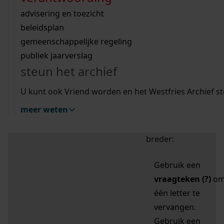
zoektips
Wij helpen u op weg met een aantal zoektips.
bekijk ons geschiedenislokaal
vergunningen
bouwvergunningen
advisering en toezicht
bekijk alle zoektips
beeld en geluid
omgevingsvergunningen
beleidsplan
uitleg nodig?
gemeenschappelijke regeling
publiek jaarverslag
Mijn Studiezaal (inloggen)
Wij helpen u op weg met een aantal zoektips.
steun het archief
bekijk alle zoektips
Door leestekens in
U kunt ook Vriend worden en het Westfries Archief s
uw zoekopdracht te
meer weten
gebruiken, zoekt u
specifieker of juist
breder:
Gebruik een
vraagteken (?)
o
één letter te
vervangen.
Gebruik een