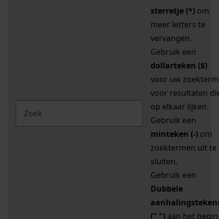
sterretje (*)
om
meer letters te
vervangen.
Gebruik een
dollarteken ($)
voor uw zoekterm
voor resultaten di
op elkaar lijken.
Gebruik een
minteken (-)
om
zoektermen uit te
sluiten.
Gebruik een
Dubbele
aanhalingsteken
(" ")
aan het begin