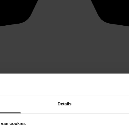
Details
 van cookies