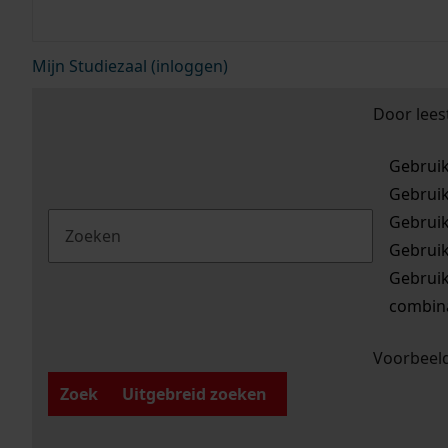
Mijn Studiezaal (inloggen)
Door lees
Gebrui
Gebrui
Gebrui
Gebrui
Gebrui
combina
Voorbeeld
Zoek
Uitgebreid zoeken