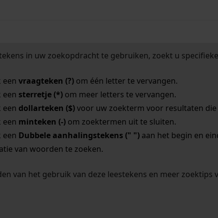
tekens in uw zoekopdracht te gebruiken, zoekt u specifieker
k een
vraagteken (?)
om één letter te vervangen.
k een
sterretje (*)
om meer letters te vervangen.
k een
dollarteken ($)
voor uw zoekterm voor resultaten die o
k een
minteken (-)
om zoektermen uit te sluiten.
k een
Dubbele aanhalingstekens (" ")
aan het begin en ei
tie van woorden te zoeken.
en van het gebruik van deze leestekens en meer zoektips 