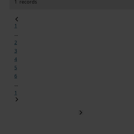
1
records
1
...
2
3
4
5
6
...
1