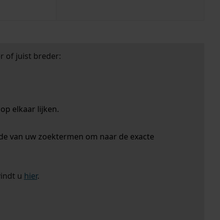
 of juist breder:
p elkaar lijken.
nde van uw zoektermen om naar de exacte
vindt u
hier
.