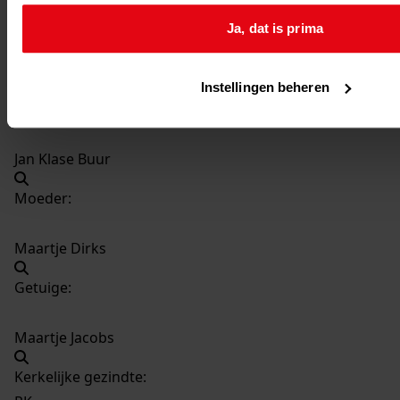
Dopeling:
Ja, dat is prima
Maartje
Instellingen beheren
Vader:
Jan Klase Buur
Moeder:
Maartje Dirks
Getuige:
Maartje Jacobs
Kerkelijke gezindte: