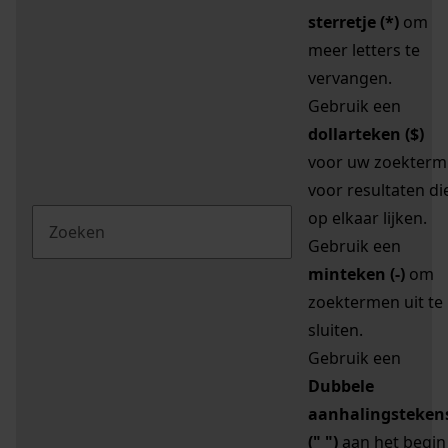
sterretje (*)
om
meer letters te
vervangen.
Gebruik een
dollarteken ($)
voor uw zoekterm
voor resultaten di
op elkaar lijken.
Gebruik een
minteken (-)
om
zoektermen uit te
sluiten.
Gebruik een
Dubbele
aanhalingsteken
(" ")
aan het begin