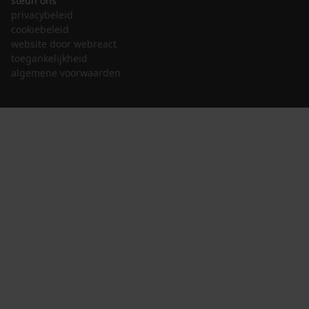
steun ons
privacybeleid
cookiebeleid
website door webreact
toegankelijkheid
algemene voorwaarden