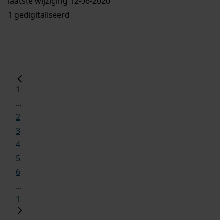
laatste wijziging 12-06-2020
1 gedigitaliseerd
1
...
2
3
4
5
6
...
1