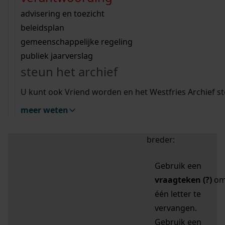
zoektips
Wij helpen u op weg met een aantal zoektips.
bekijk ons geschiedenislokaal
vergunningen
bouwvergunningen
advisering en toezicht
bekijk alle zoektips
beeld en geluid
omgevingsvergunningen
beleidsplan
uitleg nodig?
gemeenschappelijke regeling
publiek jaarverslag
Mijn Studiezaal (inloggen)
Wij helpen u op weg met een aantal zoektips.
steun het archief
bekijk alle zoektips
Door leestekens in
U kunt ook Vriend worden en het Westfries Archief s
uw zoekopdracht te
meer weten
gebruiken, zoekt u
specifieker of juist
breder:
Gebruik een
vraagteken (?)
o
één letter te
vervangen.
Gebruik een