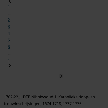
1
...
2
3
4
5
6
...
1
1702-22_1 DTB Nibbixwoud 1. Katholieke doop- en
trouwinschrijvingen, 1674-1718, 1737-1775.