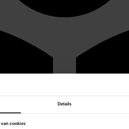
Details
 van cookies