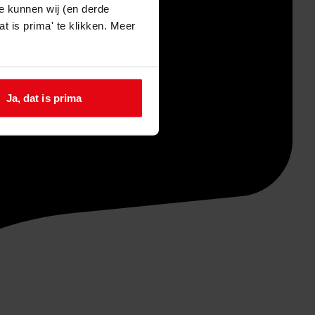
e kunnen wij (en derde
t is prima' te klikken. Meer
Ja, dat is prima