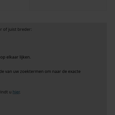
 of juist breder:
p elkaar lijken.
nde van uw zoektermen om naar de exacte
vindt u
hier
.