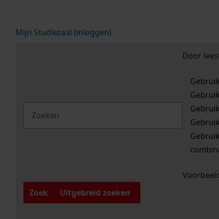
Mijn Studiezaal (inloggen)
Door lees
Gebrui
Gebrui
Gebrui
Gebrui
Gebrui
combina
Voorbeeld
Zoek
Uitgebreid zoeken