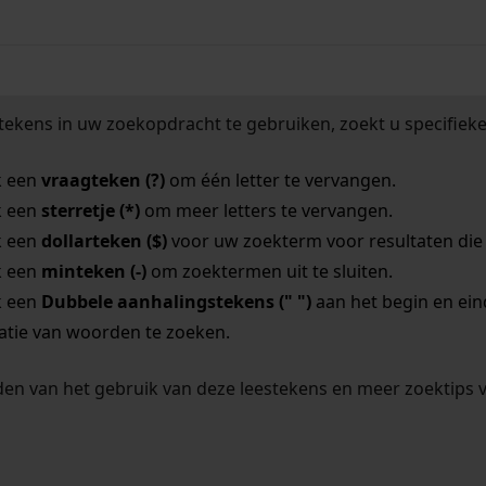
tekens in uw zoekopdracht te gebruiken, zoekt u specifieker
k een
vraagteken (?)
om één letter te vervangen.
k een
sterretje (*)
om meer letters te vervangen.
k een
dollarteken ($)
voor uw zoekterm voor resultaten die o
k een
minteken (-)
om zoektermen uit te sluiten.
k een
Dubbele aanhalingstekens (" ")
aan het begin en ei
tie van woorden te zoeken.
en van het gebruik van deze leestekens en meer zoektips 