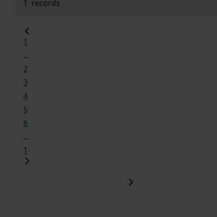
1
records
1
...
2
3
4
5
6
...
1