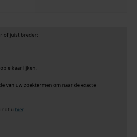
 of juist breder:
p elkaar lijken.
nde van uw zoektermen om naar de exacte
vindt u
hier
.