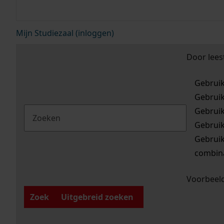
Mijn Studiezaal (inloggen)
Door lees
Gebrui
Gebrui
Gebrui
Gebrui
Gebrui
combina
Voorbeeld
Zoek
Uitgebreid zoeken