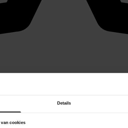
Details
 van cookies