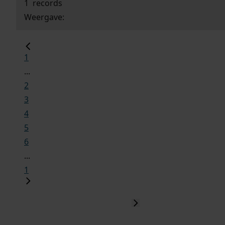
1
records
Weergave:
1
...
2
3
4
5
6
...
1