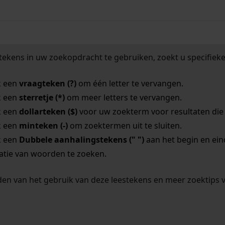
tekens in uw zoekopdracht te gebruiken, zoekt u specifieker
k een
vraagteken (?)
om één letter te vervangen.
k een
sterretje (*)
om meer letters te vervangen.
k een
dollarteken ($)
voor uw zoekterm voor resultaten die o
k een
minteken (-)
om zoektermen uit te sluiten.
k een
Dubbele aanhalingstekens (" ")
aan het begin en ei
tie van woorden te zoeken.
en van het gebruik van deze leestekens en meer zoektips 