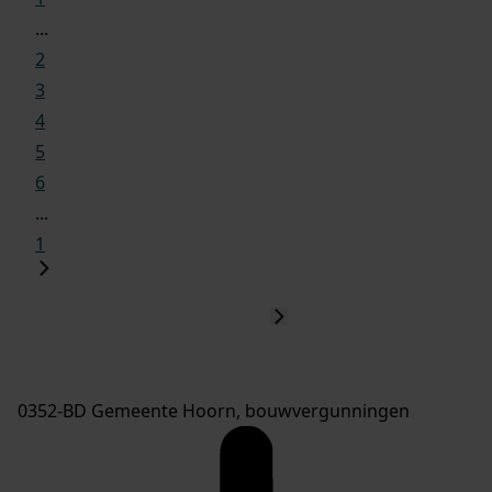
...
2
3
4
5
6
...
1
0352-BD Gemeente Hoorn, bouwvergunningen