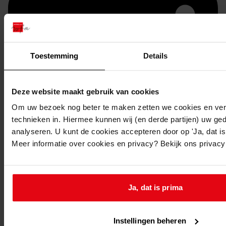
Toestemming
Details
Deze website maakt gebruik van cookies
Om uw bezoek nog beter te maken zetten we cookies en verg
Printen
technieken in. Hiermee kunnen wij (en derde partijen) uw ge
analyseren. U kunt de cookies accepteren door op 'Ja, dat is 
duurzaam webadres
Meer informatie over cookies en privacy? Bekijk ons privac
Ja, dat is prima
Inventaris
Inv.nrs. 2301-2400
Instellingen beheren