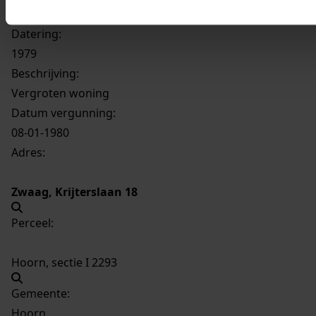
2395
Vergroten woning, 1979
Datering
:
1979
Beschrijving:
Vergroten woning
Datum vergunning:
08-01-1980
Adres:
Zwaag, Krijterslaan 18
Perceel:
Hoorn, sectie I 2293
Gemeente:
Hoorn