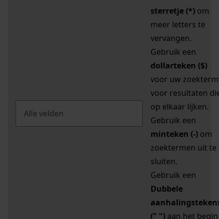
sterretje (*)
om
meer letters te
vervangen.
Gebruik een
dollarteken ($)
voor uw zoekterm
voor resultaten di
op elkaar lijken.
Gebruik een
minteken (-)
om
zoektermen uit te
sluiten.
Gebruik een
Dubbele
aanhalingsteken
(" ")
aan het begin