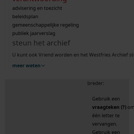
zoektips
Wij helpen u op weg met een aantal zoektips.
bekijk ons geschiedenislokaal
vergunningen
bouwvergunningen
advisering en toezicht
bekijk alle zoektips
beeld en geluid
omgevingsvergunningen
beleidsplan
uitleg nodig?
gemeenschappelijke regeling
publiek jaarverslag
Mijn Studiezaal (inloggen)
Wij helpen u op weg met een aantal zoektips.
steun het archief
bekijk alle zoektips
Door leestekens in
U kunt ook Vriend worden en het Westfries Archief s
uw zoekopdracht te
meer weten
gebruiken, zoekt u
specifieker of juist
breder:
Gebruik een
vraagteken (?)
o
één letter te
vervangen.
Gebruik een