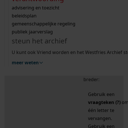
zoektips
Wij helpen u op weg met een aantal zoektips.
bekijk ons geschiedenislokaal
vergunningen
bouwvergunningen
advisering en toezicht
bekijk alle zoektips
beeld en geluid
omgevingsvergunningen
beleidsplan
uitleg nodig?
gemeenschappelijke regeling
publiek jaarverslag
Mijn Studiezaal (inloggen)
Wij helpen u op weg met een aantal zoektips.
steun het archief
bekijk alle zoektips
Door leestekens in
U kunt ook Vriend worden en het Westfries Archief s
uw zoekopdracht te
meer weten
gebruiken, zoekt u
specifieker of juist
breder:
Gebruik een
vraagteken (?)
o
één letter te
vervangen.
Gebruik een