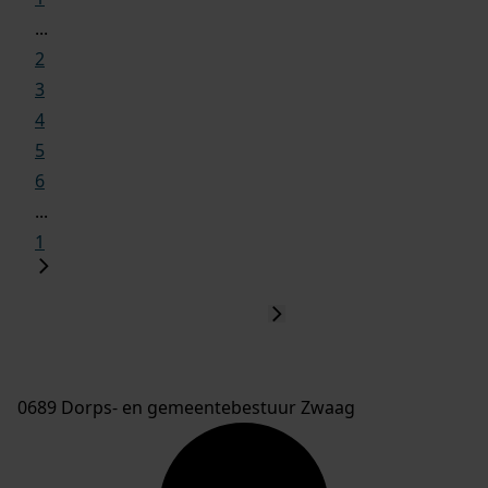
...
2
3
4
5
6
...
1
0689 Dorps- en gemeentebestuur Zwaag