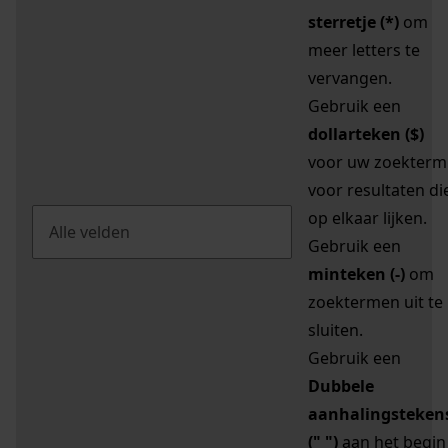
sterretje (*)
om
meer letters te
vervangen.
Gebruik een
dollarteken ($)
voor uw zoekterm
voor resultaten di
op elkaar lijken.
Gebruik een
minteken (-)
om
zoektermen uit te
sluiten.
Gebruik een
Dubbele
aanhalingsteken
(" ")
aan het begin