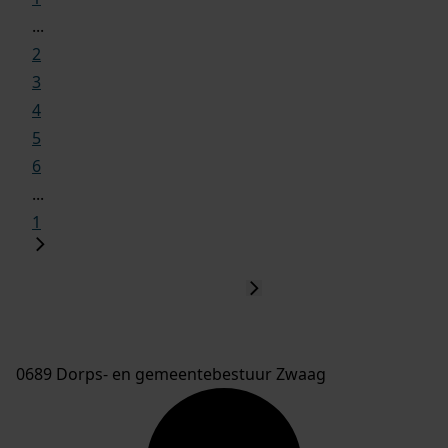
...
2
3
4
5
6
...
1
0689 Dorps- en gemeentebestuur Zwaag