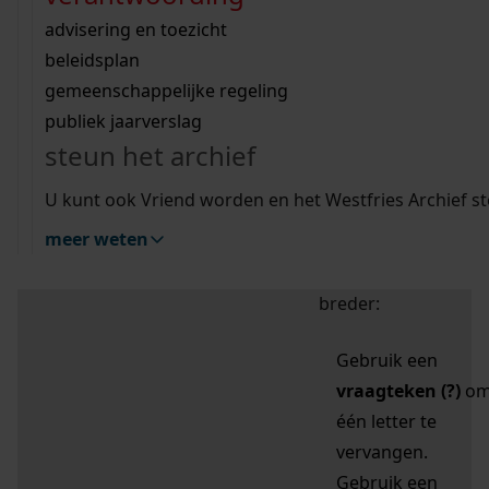
zoektips
Wij helpen u op weg met een aantal zoektips.
bekijk ons geschiedenislokaal
vergunningen
bouwvergunningen
advisering en toezicht
bekijk alle zoektips
beeld en geluid
omgevingsvergunningen
beleidsplan
uitleg nodig?
gemeenschappelijke regeling
publiek jaarverslag
Mijn Studiezaal (inloggen)
Wij helpen u op weg met een aantal zoektips.
steun het archief
bekijk alle zoektips
Door leestekens in
U kunt ook Vriend worden en het Westfries Archief s
uw zoekopdracht te
meer weten
gebruiken, zoekt u
specifieker of juist
breder:
Gebruik een
vraagteken (?)
o
één letter te
vervangen.
Gebruik een